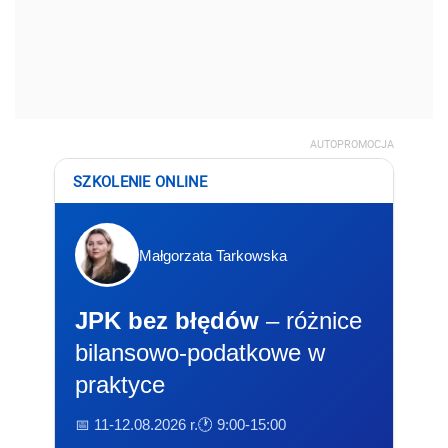
AUTOPROMOCJA
SZKOLENIE ONLINE
Małgorzata Tarkowska
JPK bez błędów
– różnice
bilansowo-podatkowe w
praktyce
📅 11-12.08.2026 r.
🕐 9:00-15:00