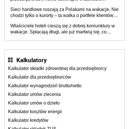
opakowań
Sieci handlowe ruszają za Polakami na wakacje. Nie
chodzi tylko o kurorty – ta walka o portfele klientów
dzieje się także tam, gdzie wielu spędzi urlop po
Właściciele hoteli cieszą się z dobrej koniunktury w
cichu
wakacje. Spłacają długi, ale już martwią się, co
będzie jesienią
Kalkulatory
Kalkulator składki zdrowotnej dla przedsiębiorcy
Kalkulator dla przedsiębiorców
Kalkulator wynagrodzeń brutto/netto
Kalkulator umów zlecenia
Kalkulator umów o dzieło
Kalkulator kosztów energii
Kalkulator kredytów
Kalkulator składek ZUS