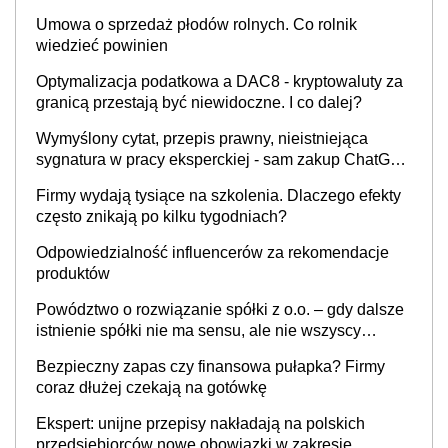
Umowa o sprzedaż płodów rolnych. Co rolnik
wiedzieć powinien
Optymalizacja podatkowa a DAC8 - kryptowaluty za
granicą przestają być niewidoczne. I co dalej?
Wymyślony cytat, przepis prawny, nieistniejąca
sygnatura w pracy eksperckiej - sam zakup ChatGPT
to nie wdrożenie AI w firmie
Firmy wydają tysiące na szkolenia. Dlaczego efekty
często znikają po kilku tygodniach?
Odpowiedzialność influencerów za rekomendacje
produktów
Powództwo o rozwiązanie spółki z o.o. – gdy dalsze
istnienie spółki nie ma sensu, ale nie wszyscy
wspólnicy są tego zdania
Bezpieczny zapas czy finansowa pułapka? Firmy
coraz dłużej czekają na gotówkę
Ekspert: unijne przepisy nakładają na polskich
przedsiębiorców nowe obowiązki w zakresie