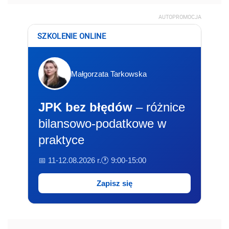
AUTOPROMOCJA
SZKOLENIE ONLINE
Małgorzata Tarkowska
JPK bez błędów
– różnice
bilansowo-podatkowe w
praktyce
📅 11-12.08.2026 r.
🕐 9:00-15:00
Zapisz się