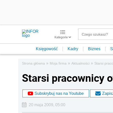
Kategorie
Księgowość
Kadry
Biznes
S
»
»
»
Strona główna
Moja firma
Aktualności
Starsi prac
Starsi pracownicy o
Subskrybuj nas na Youtube
Zapisz
20 maja 2009, 05:00