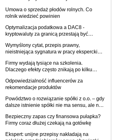
miesięcznie
Umowa o sprzedaż płodów rolnych. Co
rolnik wiedzieć powinien
Optymalizacja podatkowa a DAC8 -
kryptowaluty za granicą przestają być
niewidoczne. I co dalej?
Wymyślony cytat, przepis prawny,
nieistniejąca sygnatura w pracy eksperckiej -
sam zakup ChatGPT to nie wdrożenie AI w
Firmy wydają tysiące na szkolenia.
firmie
Dlaczego efekty często znikają po kilku
tygodniach?
Odpowiedzialność influencerów za
rekomendacje produktów
Powództwo o rozwiązanie spółki z o.o. – gdy
dalsze istnienie spółki nie ma sensu, ale nie
wszyscy wspólnicy są tego zdania
Bezpieczny zapas czy finansowa pułapka?
Firmy coraz dłużej czekają na gotówkę
Ekspert: unijne przepisy nakładają na