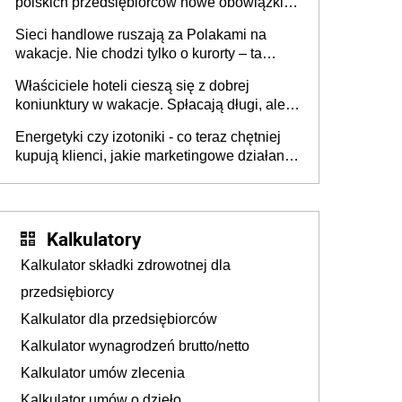
polskich przedsiębiorców nowe obowiązki w
zakresie opakowań
Sieci handlowe ruszają za Polakami na
wakacje. Nie chodzi tylko o kurorty – ta
walka o portfele klientów dzieje się także
Właściciele hoteli cieszą się z dobrej
tam, gdzie wielu spędzi urlop po cichu
koniunktury w wakacje. Spłacają długi, ale
już martwią się, co będzie jesienią
Energetyki czy izotoniki - co teraz chętniej
kupują klienci, jakie marketingowe działania
podejmują sklepy
Kalkulatory
Kalkulator składki zdrowotnej dla
przedsiębiorcy
Kalkulator dla przedsiębiorców
Kalkulator wynagrodzeń brutto/netto
Kalkulator umów zlecenia
Kalkulator umów o dzieło