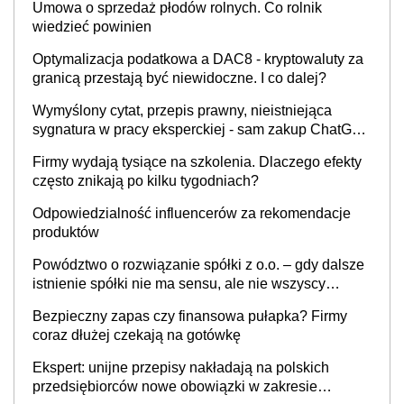
Umowa o sprzedaż płodów rolnych. Co rolnik
wiedzieć powinien
Optymalizacja podatkowa a DAC8 - kryptowaluty za
granicą przestają być niewidoczne. I co dalej?
Wymyślony cytat, przepis prawny, nieistniejąca
sygnatura w pracy eksperckiej - sam zakup ChatGPT
to nie wdrożenie AI w firmie
Firmy wydają tysiące na szkolenia. Dlaczego efekty
często znikają po kilku tygodniach?
Odpowiedzialność influencerów za rekomendacje
produktów
Powództwo o rozwiązanie spółki z o.o. – gdy dalsze
istnienie spółki nie ma sensu, ale nie wszyscy
wspólnicy są tego zdania
Bezpieczny zapas czy finansowa pułapka? Firmy
coraz dłużej czekają na gotówkę
Ekspert: unijne przepisy nakładają na polskich
przedsiębiorców nowe obowiązki w zakresie