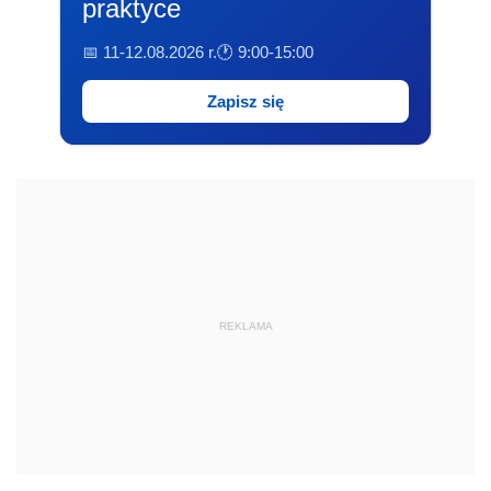
praktyce
📅 11-12.08.2026 r.
🕐 9:00-15:00
Zapisz się
REKLAMA