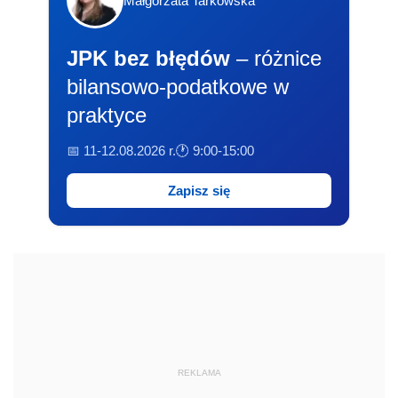
Małgorzata Tarkowska
JPK bez błędów
– różnice
bilansowo-podatkowe w
praktyce
📅 11-12.08.2026 r.
🕐 9:00-15:00
Zapisz się
REKLAMA