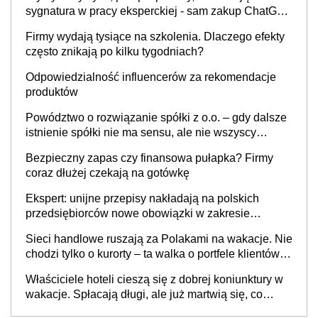
sygnatura w pracy eksperckiej - sam zakup ChatGPT
to nie wdrożenie AI w firmie
Firmy wydają tysiące na szkolenia. Dlaczego efekty
często znikają po kilku tygodniach?
Odpowiedzialność influencerów za rekomendacje
produktów
Powództwo o rozwiązanie spółki z o.o. – gdy dalsze
istnienie spółki nie ma sensu, ale nie wszyscy
wspólnicy są tego zdania
Bezpieczny zapas czy finansowa pułapka? Firmy
coraz dłużej czekają na gotówkę
Ekspert: unijne przepisy nakładają na polskich
przedsiębiorców nowe obowiązki w zakresie
opakowań
Sieci handlowe ruszają za Polakami na wakacje. Nie
chodzi tylko o kurorty – ta walka o portfele klientów
dzieje się także tam, gdzie wielu spędzi urlop po
Właściciele hoteli cieszą się z dobrej koniunktury w
cichu
wakacje. Spłacają długi, ale już martwią się, co
będzie jesienią