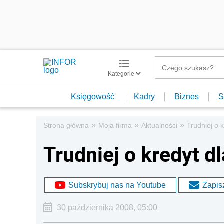
Kategorie
Księgowość
Kadry
Biznes
S
»
»
»
Strona główna
Moja firma
Aktualności
Trudniej o k
Trudniej o kredyt dl
Subskrybuj nas na Youtube
Zapisz
30 października 2008, 05:00