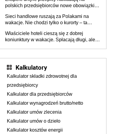
polskich przedsiębiorców nowe obowiązki w
zakresie opakowań
Sieci handlowe ruszają za Polakami na
wakacje. Nie chodzi tylko o kurorty – ta
walka o portfele klientów dzieje się także
Właściciele hoteli cieszą się z dobrej
tam, gdzie wielu spędzi urlop po cichu
koniunktury w wakacje. Spłacają długi, ale
już martwią się, co będzie jesienią
Kalkulatory
Kalkulator składki zdrowotnej dla
przedsiębiorcy
Kalkulator dla przedsiębiorców
Kalkulator wynagrodzeń brutto/netto
Kalkulator umów zlecenia
Kalkulator umów o dzieło
Kalkulator kosztów energii