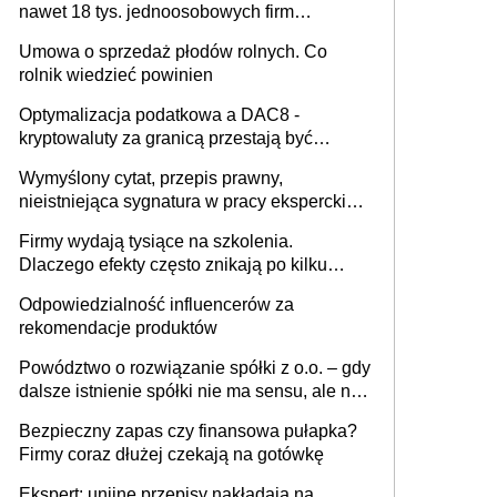
nawet 18 tys. jednoosobowych firm
miesięcznie
Umowa o sprzedaż płodów rolnych. Co
rolnik wiedzieć powinien
Optymalizacja podatkowa a DAC8 -
kryptowaluty za granicą przestają być
niewidoczne. I co dalej?
Wymyślony cytat, przepis prawny,
nieistniejąca sygnatura w pracy eksperckiej -
sam zakup ChatGPT to nie wdrożenie AI w
Firmy wydają tysiące na szkolenia.
firmie
Dlaczego efekty często znikają po kilku
tygodniach?
Odpowiedzialność influencerów za
rekomendacje produktów
Powództwo o rozwiązanie spółki z o.o. – gdy
dalsze istnienie spółki nie ma sensu, ale nie
wszyscy wspólnicy są tego zdania
Bezpieczny zapas czy finansowa pułapka?
Firmy coraz dłużej czekają na gotówkę
Ekspert: unijne przepisy nakładają na