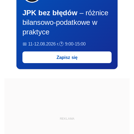
JPK bez błędów
– różnice
bilansowo-podatkowe w
praktyce
📅 11-12.08.2026 r.
🕐 9:00-15:00
Zapisz się
REKLAMA