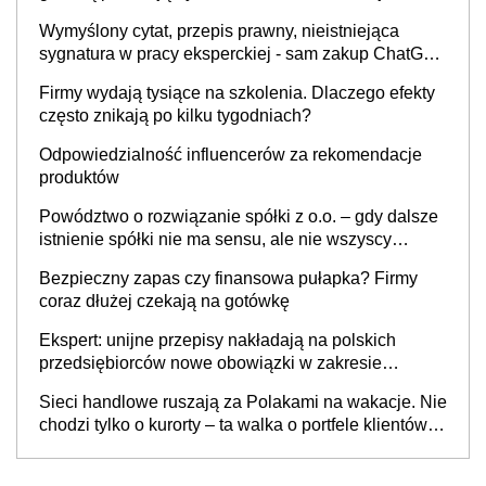
Wymyślony cytat, przepis prawny, nieistniejąca
sygnatura w pracy eksperckiej - sam zakup ChatGPT
to nie wdrożenie AI w firmie
Firmy wydają tysiące na szkolenia. Dlaczego efekty
często znikają po kilku tygodniach?
Odpowiedzialność influencerów za rekomendacje
produktów
Powództwo o rozwiązanie spółki z o.o. – gdy dalsze
istnienie spółki nie ma sensu, ale nie wszyscy
wspólnicy są tego zdania
Bezpieczny zapas czy finansowa pułapka? Firmy
coraz dłużej czekają na gotówkę
Ekspert: unijne przepisy nakładają na polskich
przedsiębiorców nowe obowiązki w zakresie
opakowań
Sieci handlowe ruszają za Polakami na wakacje. Nie
chodzi tylko o kurorty – ta walka o portfele klientów
dzieje się także tam, gdzie wielu spędzi urlop po
cichu