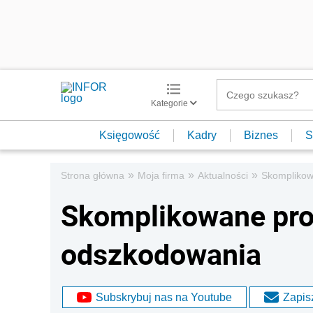
Kategorie
Księgowość
Kadry
Biznes
S
»
»
»
Strona główna
Moja firma
Aktualności
Skomplikow
Skomplikowane pro
odszkodowania
Subskrybuj nas na Youtube
Zapisz