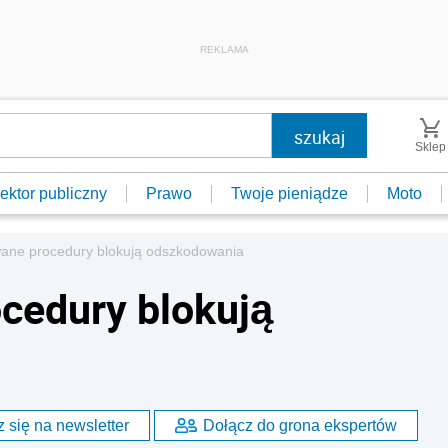
REKLAMA
Sklep
ektor publiczny
Prawo
Twoje pieniądze
Moto
ane procedury blokują odszkodowania
cedury blokują
 się na newsletter
Dołącz do grona ekspertów