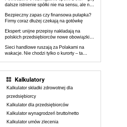
dalsze istnienie spółki nie ma sensu, ale nie
wszyscy wspólnicy są tego zdania
Bezpieczny zapas czy finansowa pułapka?
Firmy coraz dłużej czekają na gotówkę
Ekspert: unijne przepisy nakładają na
polskich przedsiębiorców nowe obowiązki w
zakresie opakowań
Sieci handlowe ruszają za Polakami na
wakacje. Nie chodzi tylko o kurorty – ta
walka o portfele klientów dzieje się także
tam, gdzie wielu spędzi urlop po cichu
Kalkulatory
Kalkulator składki zdrowotnej dla
przedsiębiorcy
Kalkulator dla przedsiębiorców
Kalkulator wynagrodzeń brutto/netto
Kalkulator umów zlecenia