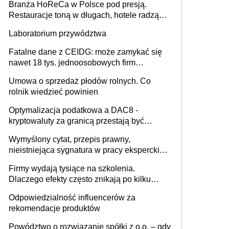
Branża HoReCa w Polsce pod presją.
Restauracje toną w długach, hotele radzą
sobie lepiej [GOŚĆ INFOR.PL]
Laboratorium przywództwa
Fatalne dane z CEIDG: może zamykać się
nawet 18 tys. jednoosobowych firm
miesięcznie
Umowa o sprzedaż płodów rolnych. Co
rolnik wiedzieć powinien
Optymalizacja podatkowa a DAC8 -
kryptowaluty za granicą przestają być
niewidoczne. I co dalej?
Wymyślony cytat, przepis prawny,
nieistniejąca sygnatura w pracy eksperckiej -
sam zakup ChatGPT to nie wdrożenie AI w
Firmy wydają tysiące na szkolenia.
firmie
Dlaczego efekty często znikają po kilku
tygodniach?
Odpowiedzialność influencerów za
rekomendacje produktów
Powództwo o rozwiązanie spółki z o.o. – gdy