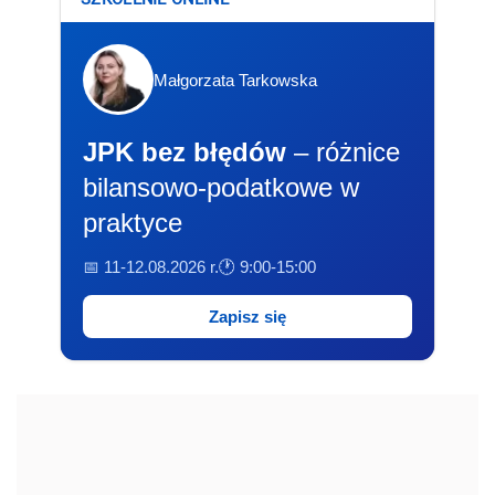
Małgorzata Tarkowska
JPK bez błędów
– różnice
bilansowo-podatkowe w
praktyce
📅 11-12.08.2026 r.
🕐 9:00-15:00
Zapisz się