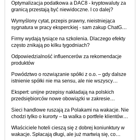
Optymalizacja podatkowa a DAC8 - kryptowaluty za
granicą przestają być niewidoczne. I co dalej?
Wymyślony cytat, przepis prawny, nieistniejąca
sygnatura w pracy eksperckiej - sam zakup ChatGPT
to nie wdrożenie AI w firmie
Firmy wydają tysiące na szkolenia. Dlaczego efekty
często znikają po kilku tygodniach?
Odpowiedzialność influencerów za rekomendacje
produktów
Powództwo o rozwiązanie spółki z o.o. – gdy dalsze
istnienie spółki nie ma sensu, ale nie wszyscy
wspólnicy są tego zdania
Ekspert: unijne przepisy nakładają na polskich
przedsiębiorców nowe obowiązki w zakresie
opakowań
Sieci handlowe ruszają za Polakami na wakacje. Nie
chodzi tylko o kurorty – ta walka o portfele klientów
dzieje się także tam, gdzie wielu spędzi urlop po
Właściciele hoteli cieszą się z dobrej koniunktury w
cichu
wakacje. Spłacają długi, ale już martwią się, co