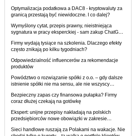
Optymalizacja podatkowa a DAC8 - kryptowaluty za
granicą przestają być niewidoczne. I co dalej?
Wymyślony cytat, przepis prawny, nieistniejąca
sygnatura w pracy eksperckiej - sam zakup ChatGPT
to nie wdrożenie AI w firmie
Firmy wydają tysiące na szkolenia. Dlaczego efekty
często znikają po kilku tygodniach?
Odpowiedzialność influencerów za rekomendacje
produktów
Powództwo o rozwiązanie spółki z o.o. – gdy dalsze
istnienie spółki nie ma sensu, ale nie wszyscy
wspólnicy są tego zdania
Bezpieczny zapas czy finansowa pułapka? Firmy
coraz dłużej czekają na gotówkę
Ekspert: unijne przepisy nakładają na polskich
przedsiębiorców nowe obowiązki w zakresie
opakowań
Sieci handlowe ruszają za Polakami na wakacje. Nie
chodzi tylko o kurorty – ta walka o portfele klientów