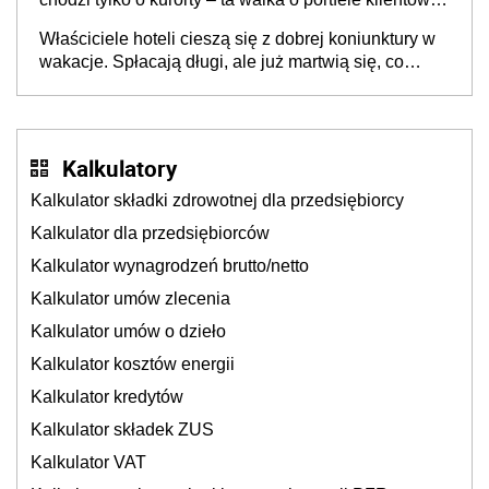
dzieje się także tam, gdzie wielu spędzi urlop po
Właściciele hoteli cieszą się z dobrej koniunktury w
cichu
wakacje. Spłacają długi, ale już martwią się, co
będzie jesienią
Kalkulatory
Kalkulator składki zdrowotnej dla przedsiębiorcy
Kalkulator dla przedsiębiorców
Kalkulator wynagrodzeń brutto/netto
Kalkulator umów zlecenia
Kalkulator umów o dzieło
Kalkulator kosztów energii
Kalkulator kredytów
Kalkulator składek ZUS
Kalkulator VAT