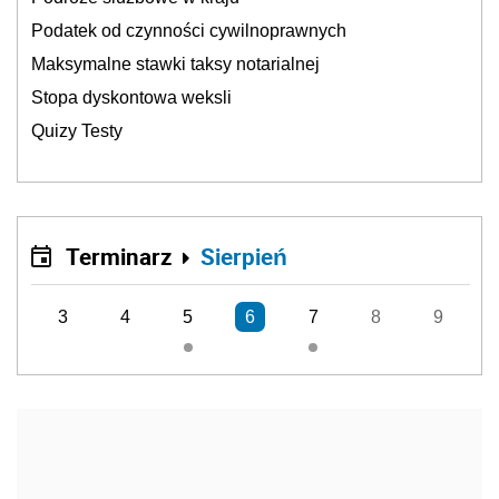
Podatek od czynności cywilnoprawnych
Maksymalne stawki taksy notarialnej
Stopa dyskontowa weksli
Quizy Testy
Terminarz
Sierpień
3
4
5
6
7
8
9