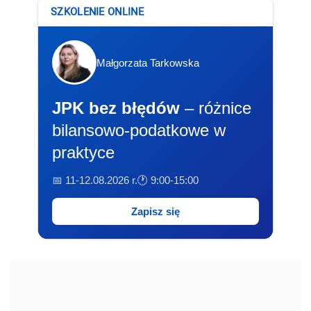
SZKOLENIE ONLINE
Małgorzata Tarkowska
JPK bez błędów
– różnice
bilansowo-podatkowe w
praktyce
📅 11-12.08.2026 r.
🕐 9:00-15:00
Zapisz się