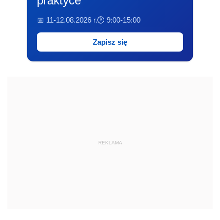
praktyce
📅 11-12.08.2026 r.
🕐 9:00-15:00
Zapisz się
REKLAMA