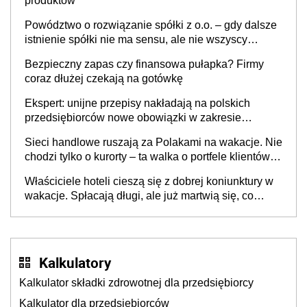
produktów
Powództwo o rozwiązanie spółki z o.o. – gdy dalsze
istnienie spółki nie ma sensu, ale nie wszyscy
wspólnicy są tego zdania
Bezpieczny zapas czy finansowa pułapka? Firmy
coraz dłużej czekają na gotówkę
Ekspert: unijne przepisy nakładają na polskich
przedsiębiorców nowe obowiązki w zakresie
opakowań
Sieci handlowe ruszają za Polakami na wakacje. Nie
chodzi tylko o kurorty – ta walka o portfele klientów
dzieje się także tam, gdzie wielu spędzi urlop po
Właściciele hoteli cieszą się z dobrej koniunktury w
cichu
wakacje. Spłacają długi, ale już martwią się, co
będzie jesienią
Kalkulatory
Kalkulator składki zdrowotnej dla przedsiębiorcy
Kalkulator dla przedsiębiorców