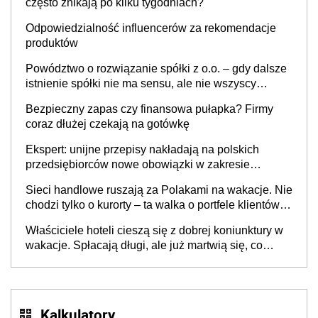
często znikają po kilku tygodniach?
Odpowiedzialność influencerów za rekomendacje
produktów
Powództwo o rozwiązanie spółki z o.o. – gdy dalsze
istnienie spółki nie ma sensu, ale nie wszyscy
wspólnicy są tego zdania
Bezpieczny zapas czy finansowa pułapka? Firmy
coraz dłużej czekają na gotówkę
Ekspert: unijne przepisy nakładają na polskich
przedsiębiorców nowe obowiązki w zakresie
opakowań
Sieci handlowe ruszają za Polakami na wakacje. Nie
chodzi tylko o kurorty – ta walka o portfele klientów
dzieje się także tam, gdzie wielu spędzi urlop po
Właściciele hoteli cieszą się z dobrej koniunktury w
cichu
wakacje. Spłacają długi, ale już martwią się, co
będzie jesienią
Kalkulatory