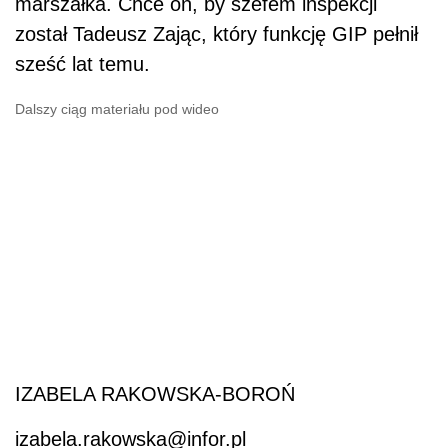
marszałka. Chce on, by szefem inspekcji
został Tadeusz Zając, który funkcję GIP pełnił
sześć lat temu.
Dalszy ciąg materiału pod wideo
IZABELA RAKOWSKA-BOROŃ
izabela.rakowska@infor.pl