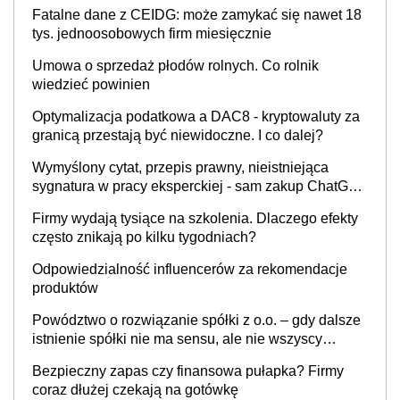
Fatalne dane z CEIDG: może zamykać się nawet 18
tys. jednoosobowych firm miesięcznie
Umowa o sprzedaż płodów rolnych. Co rolnik
wiedzieć powinien
Optymalizacja podatkowa a DAC8 - kryptowaluty za
granicą przestają być niewidoczne. I co dalej?
Wymyślony cytat, przepis prawny, nieistniejąca
sygnatura w pracy eksperckiej - sam zakup ChatGPT
to nie wdrożenie AI w firmie
Firmy wydają tysiące na szkolenia. Dlaczego efekty
często znikają po kilku tygodniach?
Odpowiedzialność influencerów za rekomendacje
produktów
Powództwo o rozwiązanie spółki z o.o. – gdy dalsze
istnienie spółki nie ma sensu, ale nie wszyscy
wspólnicy są tego zdania
Bezpieczny zapas czy finansowa pułapka? Firmy
coraz dłużej czekają na gotówkę