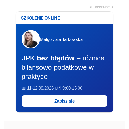
AUTOPROMOCJA
SZKOLENIE ONLINE
Małgorzata Tarkowska
JPK bez błędów
– różnice
bilansowo-podatkowe w
praktyce
📅 11-12.08.2026 r.
🕐 9:00-15:00
Zapisz się