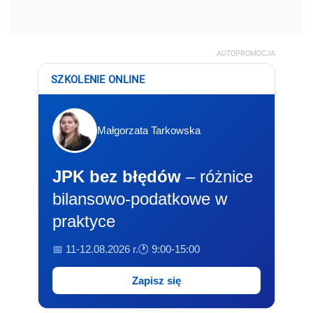
AUTOPROMOCJA
SZKOLENIE ONLINE
Małgorzata Tarkowska
JPK bez błędów
– różnice
bilansowo-podatkowe w
praktyce
📅 11-12.08.2026 r.
🕐 9:00-15:00
Zapisz się