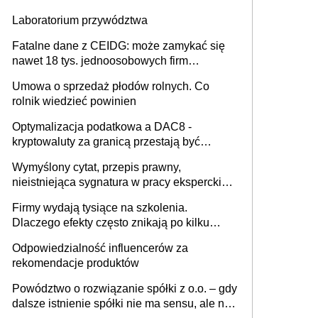
Laboratorium przywództwa
Fatalne dane z CEIDG: może zamykać się
nawet 18 tys. jednoosobowych firm
miesięcznie
Umowa o sprzedaż płodów rolnych. Co
rolnik wiedzieć powinien
Optymalizacja podatkowa a DAC8 -
kryptowaluty za granicą przestają być
niewidoczne. I co dalej?
Wymyślony cytat, przepis prawny,
nieistniejąca sygnatura w pracy eksperckiej -
sam zakup ChatGPT to nie wdrożenie AI w
Firmy wydają tysiące na szkolenia.
firmie
Dlaczego efekty często znikają po kilku
tygodniach?
Odpowiedzialność influencerów za
rekomendacje produktów
Powództwo o rozwiązanie spółki z o.o. – gdy
dalsze istnienie spółki nie ma sensu, ale nie