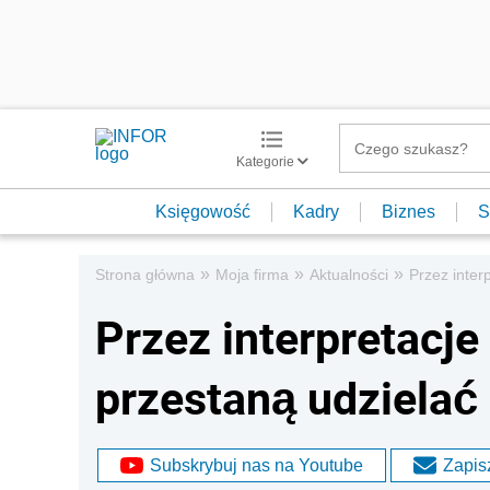
Kategorie
Księgowość
Kadry
Biznes
S
»
»
»
Strona główna
Moja firma
Aktualności
Przez inter
Przez interpretacje
przestaną udzielać
Subskrybuj nas na Youtube
Zapisz