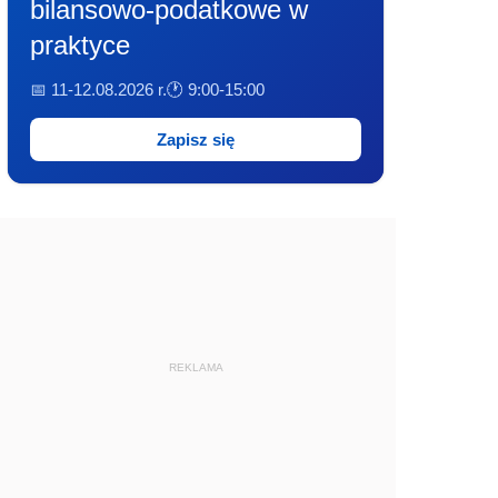
bilansowo-podatkowe w
praktyce
📅 11-12.08.2026 r.
🕐 9:00-15:00
Zapisz się
REKLAMA