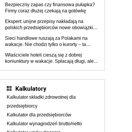
wszyscy wspólnicy są tego zdania
Bezpieczny zapas czy finansowa pułapka?
Firmy coraz dłużej czekają na gotówkę
Ekspert: unijne przepisy nakładają na
polskich przedsiębiorców nowe obowiązki w
zakresie opakowań
Sieci handlowe ruszają za Polakami na
wakacje. Nie chodzi tylko o kurorty – ta
walka o portfele klientów dzieje się także
Właściciele hoteli cieszą się z dobrej
tam, gdzie wielu spędzi urlop po cichu
koniunktury w wakacje. Spłacają długi, ale
już martwią się, co będzie jesienią
Kalkulatory
Kalkulator składki zdrowotnej dla
przedsiębiorcy
Kalkulator dla przedsiębiorców
Kalkulator wynagrodzeń brutto/netto