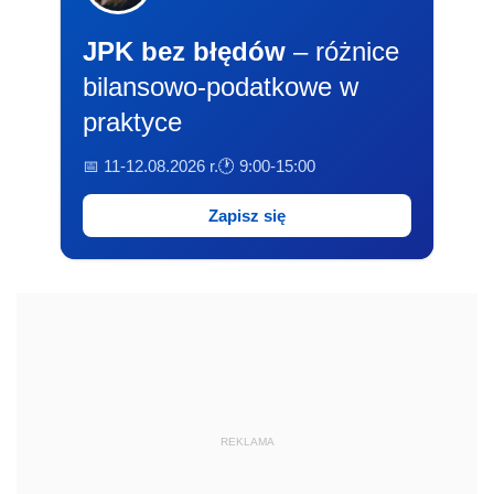
JPK bez błędów
– różnice
bilansowo-podatkowe w
praktyce
📅 11-12.08.2026 r.
🕐 9:00-15:00
Zapisz się
REKLAMA