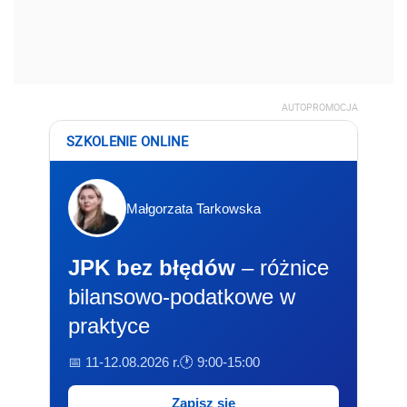
AUTOPROMOCJA
SZKOLENIE ONLINE
Małgorzata Tarkowska
JPK bez błędów
– różnice
bilansowo-podatkowe w
praktyce
📅 11-12.08.2026 r.
🕐 9:00-15:00
Zapisz się