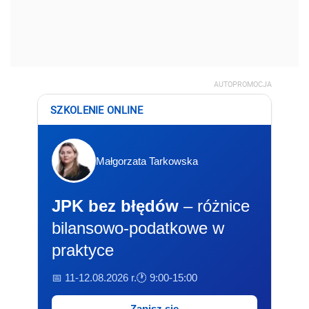
AUTOPROMOCJA
SZKOLENIE ONLINE
Małgorzata Tarkowska
JPK bez błędów
– różnice
bilansowo-podatkowe w
praktyce
📅 11-12.08.2026 r.
🕐 9:00-15:00
Zapisz się