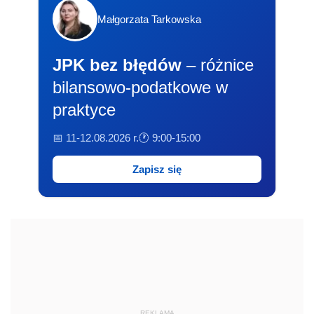
Małgorzata Tarkowska
JPK bez błędów
– różnice
bilansowo-podatkowe w
praktyce
📅 11-12.08.2026 r.
🕐 9:00-15:00
Zapisz się
REKLAMA