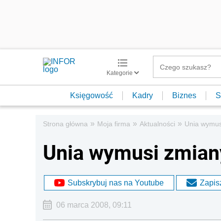
Kategorie
Księgowość
Kadry
Biznes
S
»
»
»
Strona główna
Moja firma
Aktualności
Unia wymus
Unia wymusi zmian
Subskrybuj nas na Youtube
Zapisz
06 marca 2008, 09:11