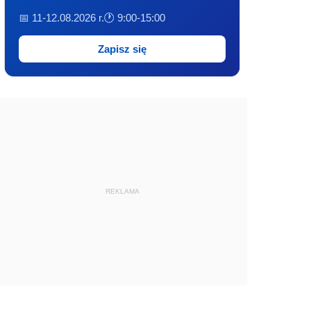
📅 11-12.08.2026 r.
🕐 9:00-15:00
Zapisz się
REKLAMA