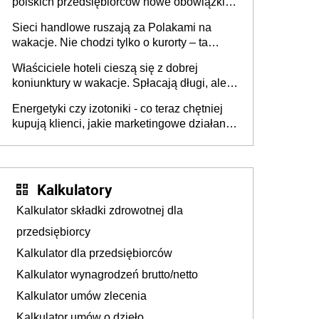
polskich przedsiębiorców nowe obowiązki w
zakresie opakowań
Sieci handlowe ruszają za Polakami na
wakacje. Nie chodzi tylko o kurorty – ta
walka o portfele klientów dzieje się także
Właściciele hoteli cieszą się z dobrej
tam, gdzie wielu spędzi urlop po cichu
koniunktury w wakacje. Spłacają długi, ale
już martwią się, co będzie jesienią
Energetyki czy izotoniki - co teraz chętniej
kupują klienci, jakie marketingowe działania
podejmują sklepy
Kalkulatory
Kalkulator składki zdrowotnej dla
przedsiębiorcy
Kalkulator dla przedsiębiorców
Kalkulator wynagrodzeń brutto/netto
Kalkulator umów zlecenia
Kalkulator umów o dzieło