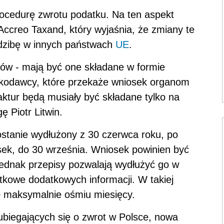
ocedurę zwrotu podatku. Na ten aspekt
Accreo Taxand, który wyjaśnia, że zmiany te
dzibę w innych państwach
UE
.
ków - mają być one składane w formie
oskodawcy, które przekaże wniosek organom
aktur będą musiały być składane tylko na
 Piotr Litwin.
ostanie wydłużony z 30 czerwca roku, po
sek, do 30 września. Wniosek powinien być
jednak przepisy pozwalają wydłużyć go w
kowe dodatkowych informacji. W takiej
o maksymalnie ośmiu miesięcy.
 ubiegających się o zwrot w Polsce, nowa