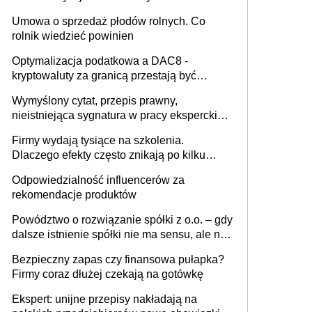
miesięcznie
Umowa o sprzedaż płodów rolnych. Co
rolnik wiedzieć powinien
Optymalizacja podatkowa a DAC8 -
kryptowaluty za granicą przestają być
niewidoczne. I co dalej?
Wymyślony cytat, przepis prawny,
nieistniejąca sygnatura w pracy eksperckiej -
sam zakup ChatGPT to nie wdrożenie AI w
Firmy wydają tysiące na szkolenia.
firmie
Dlaczego efekty często znikają po kilku
tygodniach?
Odpowiedzialność influencerów za
rekomendacje produktów
Powództwo o rozwiązanie spółki z o.o. – gdy
dalsze istnienie spółki nie ma sensu, ale nie
wszyscy wspólnicy są tego zdania
Bezpieczny zapas czy finansowa pułapka?
Firmy coraz dłużej czekają na gotówkę
Ekspert: unijne przepisy nakładają na