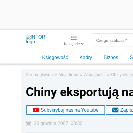
Kategorie
Księgowość
Kadry
Biznes
S
»
»
»
Strona główna
Moja firma
Aktualności
Chiny ekspo
Chiny eksportują na
Subskrybuj nas na Youtube
Zapisz
20 grudnia 2007, 08:30