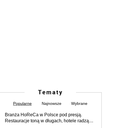
Tematy
Popularne
Najnowsze
Wybrane
Branża HoReCa w Polsce pod presją.
Restauracje toną w długach, hotele radzą
sobie lepiej [GOŚĆ INFOR.PL]