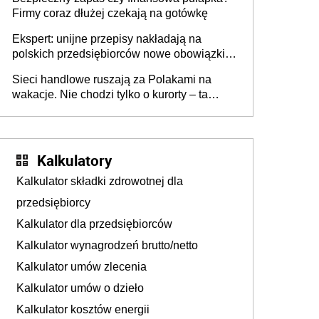
Firmy coraz dłużej czekają na gotówkę
Ekspert: unijne przepisy nakładają na
polskich przedsiębiorców nowe obowiązki w
zakresie opakowań
Sieci handlowe ruszają za Polakami na
wakacje. Nie chodzi tylko o kurorty – ta
walka o portfele klientów dzieje się także
tam, gdzie wielu spędzi urlop po cichu
Kalkulatory
Kalkulator składki zdrowotnej dla
przedsiębiorcy
Kalkulator dla przedsiębiorców
Kalkulator wynagrodzeń brutto/netto
Kalkulator umów zlecenia
Kalkulator umów o dzieło
Kalkulator kosztów energii