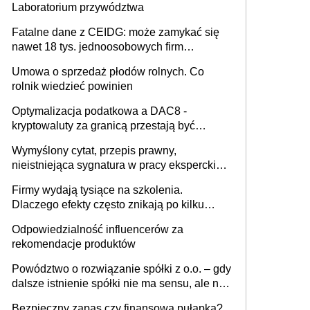
Laboratorium przywództwa
Fatalne dane z CEIDG: może zamykać się
nawet 18 tys. jednoosobowych firm
miesięcznie
Umowa o sprzedaż płodów rolnych. Co
rolnik wiedzieć powinien
Optymalizacja podatkowa a DAC8 -
kryptowaluty za granicą przestają być
niewidoczne. I co dalej?
Wymyślony cytat, przepis prawny,
nieistniejąca sygnatura w pracy eksperckiej -
sam zakup ChatGPT to nie wdrożenie AI w
Firmy wydają tysiące na szkolenia.
firmie
Dlaczego efekty często znikają po kilku
tygodniach?
Odpowiedzialność influencerów za
rekomendacje produktów
Powództwo o rozwiązanie spółki z o.o. – gdy
dalsze istnienie spółki nie ma sensu, ale nie
wszyscy wspólnicy są tego zdania
Bezpieczny zapas czy finansowa pułapka?