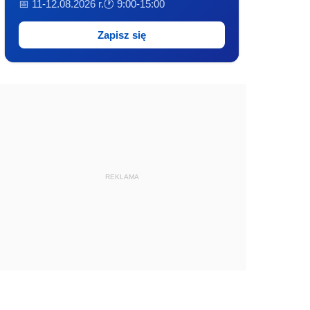
📅 11-12.08.2026 r.
🕐 9:00-15:00
Zapisz się
REKLAMA