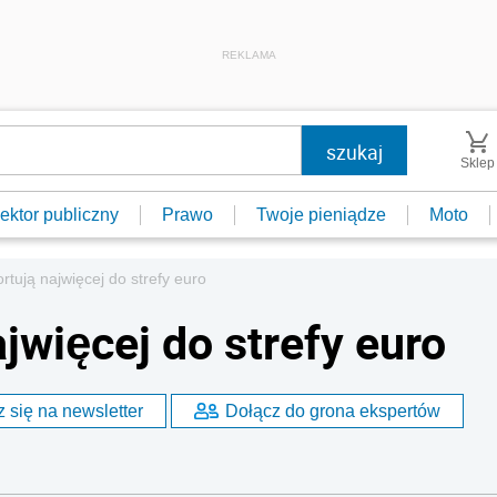
REKLAMA
Sklep
ektor publiczny
Prawo
Twoje pieniądze
Moto
rtują najwięcej do strefy euro
jwięcej do strefy euro
 się na newsletter
Dołącz do grona ekspertów