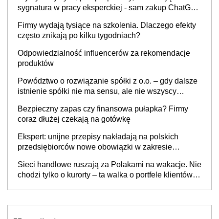
sygnatura w pracy eksperckiej - sam zakup ChatGPT
to nie wdrożenie AI w firmie
Firmy wydają tysiące na szkolenia. Dlaczego efekty
często znikają po kilku tygodniach?
Odpowiedzialność influencerów za rekomendacje
produktów
Powództwo o rozwiązanie spółki z o.o. – gdy dalsze
istnienie spółki nie ma sensu, ale nie wszyscy
wspólnicy są tego zdania
Bezpieczny zapas czy finansowa pułapka? Firmy
coraz dłużej czekają na gotówkę
Ekspert: unijne przepisy nakładają na polskich
przedsiębiorców nowe obowiązki w zakresie
opakowań
Sieci handlowe ruszają za Polakami na wakacje. Nie
chodzi tylko o kurorty – ta walka o portfele klientów
dzieje się także tam, gdzie wielu spędzi urlop po
cichu