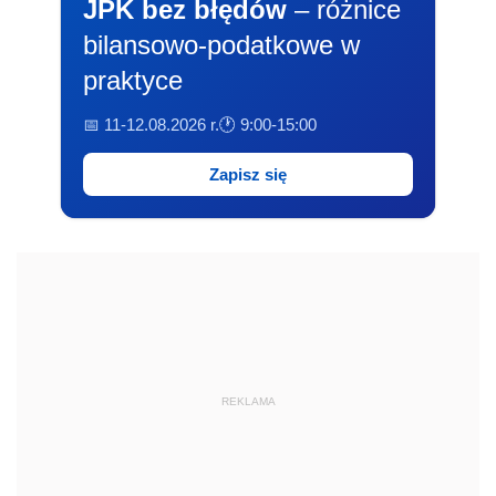
JPK bez błędów
– różnice
bilansowo-podatkowe w
praktyce
📅 11-12.08.2026 r.
🕐 9:00-15:00
Zapisz się
REKLAMA