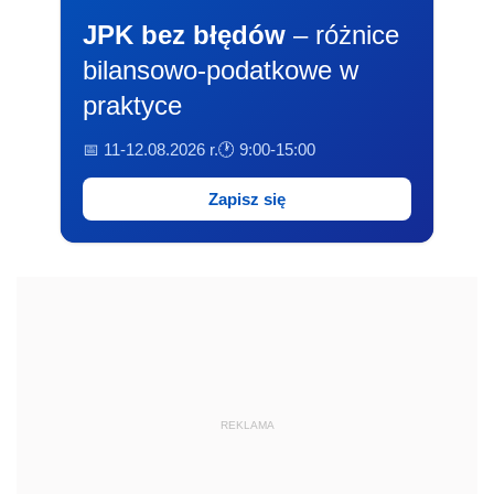
JPK bez błędów
– różnice
bilansowo-podatkowe w
praktyce
📅 11-12.08.2026 r.
🕐 9:00-15:00
Zapisz się
REKLAMA