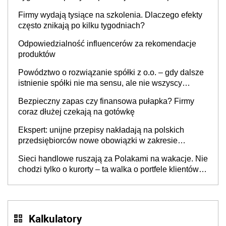
to nie wdrożenie AI w firmie
Firmy wydają tysiące na szkolenia. Dlaczego efekty
często znikają po kilku tygodniach?
Odpowiedzialność influencerów za rekomendacje
produktów
Powództwo o rozwiązanie spółki z o.o. – gdy dalsze
istnienie spółki nie ma sensu, ale nie wszyscy
wspólnicy są tego zdania
Bezpieczny zapas czy finansowa pułapka? Firmy
coraz dłużej czekają na gotówkę
Ekspert: unijne przepisy nakładają na polskich
przedsiębiorców nowe obowiązki w zakresie
opakowań
Sieci handlowe ruszają za Polakami na wakacje. Nie
chodzi tylko o kurorty – ta walka o portfele klientów
dzieje się także tam, gdzie wielu spędzi urlop po
cichu
Kalkulatory