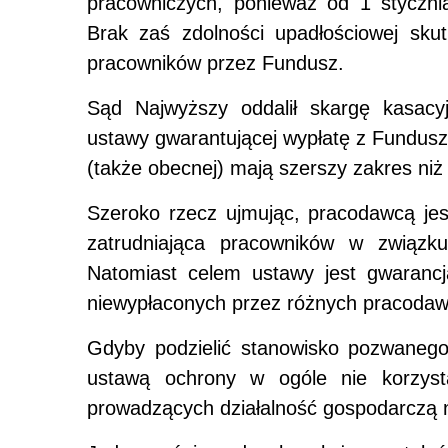
pracowniczych, ponieważ od 1 styczni
Brak zaś zdolności upadłościowej sku
pracowników przez Fundusz.
Sąd Najwyższy oddalił skargę kasacyj
ustawy gwarantującej wypłatę z Fundu
(także obecnej) mają szerszy zakres niż
Szeroko rzecz ujmując, pracodawcą jes
zatrudniająca pracowników w związku
Natomiast celem ustawy jest gwarancj
niewypłaconych przez różnych pracoda
Gdyby podzielić stanowisko pozwanego
ustawą ochrony w ogóle nie korzyst
prowadzących działalność gospodarczą n