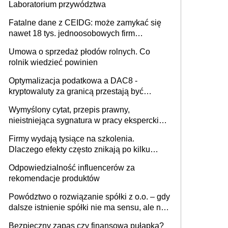
Laboratorium przywództwa
Fatalne dane z CEIDG: może zamykać się
nawet 18 tys. jednoosobowych firm
miesięcznie
Umowa o sprzedaż płodów rolnych. Co
rolnik wiedzieć powinien
Optymalizacja podatkowa a DAC8 -
kryptowaluty za granicą przestają być
niewidoczne. I co dalej?
Wymyślony cytat, przepis prawny,
nieistniejąca sygnatura w pracy eksperckiej -
sam zakup ChatGPT to nie wdrożenie AI w
Firmy wydają tysiące na szkolenia.
firmie
Dlaczego efekty często znikają po kilku
tygodniach?
Odpowiedzialność influencerów za
rekomendacje produktów
Powództwo o rozwiązanie spółki z o.o. – gdy
dalsze istnienie spółki nie ma sensu, ale nie
wszyscy wspólnicy są tego zdania
Bezpieczny zapas czy finansowa pułapka?