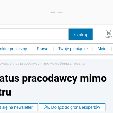
REKLAMA
Sklep
ektor publiczny
Prawo
Twoje pieniądze
Moto
wała status pracodawcy mimo wykreślenia z rejestru
tatus pracodawcy mimo
tru
 się na newsletter
Dołącz do grona ekspertów