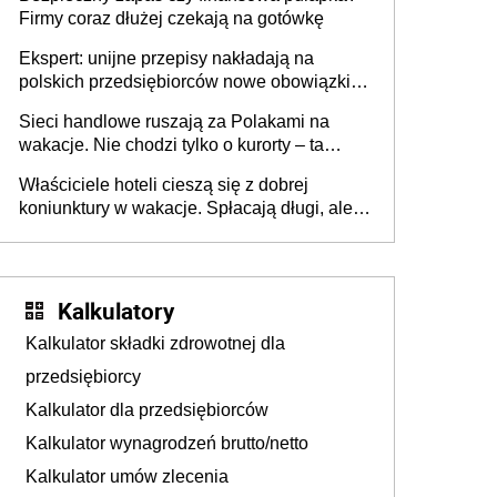
Firmy coraz dłużej czekają na gotówkę
Ekspert: unijne przepisy nakładają na
polskich przedsiębiorców nowe obowiązki w
zakresie opakowań
Sieci handlowe ruszają za Polakami na
wakacje. Nie chodzi tylko o kurorty – ta
walka o portfele klientów dzieje się także
Właściciele hoteli cieszą się z dobrej
tam, gdzie wielu spędzi urlop po cichu
koniunktury w wakacje. Spłacają długi, ale
już martwią się, co będzie jesienią
Kalkulatory
Kalkulator składki zdrowotnej dla
przedsiębiorcy
Kalkulator dla przedsiębiorców
Kalkulator wynagrodzeń brutto/netto
Kalkulator umów zlecenia