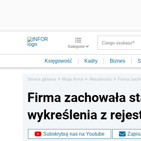
Kategorie
Księgowość
Kadry
Biznes
S
»
»
»
Strona główna
Moja firma
Aktualności
Firma zacho
Firma zachowała s
wykreślenia z rejes
Subskrybuj nas na Youtube
Zapisz