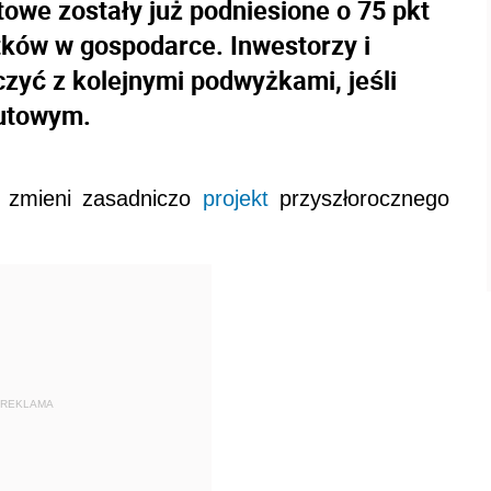
owe zostały już podniesione o 75 pkt
tków w gospodarce. Inwestorzy i
czyć z kolejnymi podwyżkami, jeśli
lutowym.
 zmieni zasadniczo
projekt
przyszłorocznego
REKLAMA