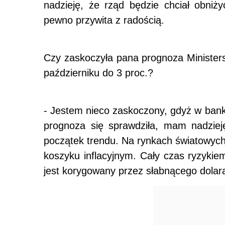
nadzieję, że rząd będzie chciał obni
pewno przywita z radością.
Czy zaskoczyła pana prognoza Ministers
październiku do 3 proc.?
- Jestem nieco zaskoczony, gdyż w bank
prognoza się sprawdziła, mam nadzieję
początek trendu. Na rynkach światowyc
koszyku inflacyjnym. Cały czas ryzykiem
jest korygowany przez słabnącego dolar