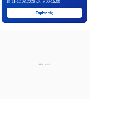
📅 11-12.08.2026 r.
🕐 9:00-15:00
Zapisz się
REKLAMA