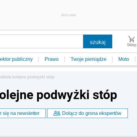
REKLAMA
Sklep
ektor publiczny
Prawo
Twoje pieniądze
Moto
 oddala kolejne podwyżki stóp
kolejne podwyżki stóp
 się na newsletter
Dołącz do grona ekspertów