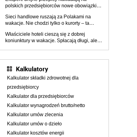
polskich przedsiębiorców nowe obowiązki w
zakresie opakowań
Sieci handlowe ruszają za Polakami na
wakacje. Nie chodzi tylko o kurorty – ta
walka o portfele klientów dzieje się także
Właściciele hoteli cieszą się z dobrej
tam, gdzie wielu spędzi urlop po cichu
koniunktury w wakacje. Spłacają długi, ale
już martwią się, co będzie jesienią
Kalkulatory
Kalkulator składki zdrowotnej dla
przedsiębiorcy
Kalkulator dla przedsiębiorców
Kalkulator wynagrodzeń brutto/netto
Kalkulator umów zlecenia
Kalkulator umów o dzieło
Kalkulator kosztów energii