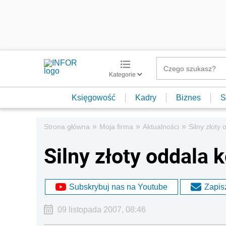
Kategorie
Księgowość
Kadry
Biznes
S
»
»
»
Strona główna
Moja firma
Aktualności
Silny złoty
Silny złoty oddala 
Subskrybuj nas na Youtube
Zapisz
09 listopada 2007, 08:46