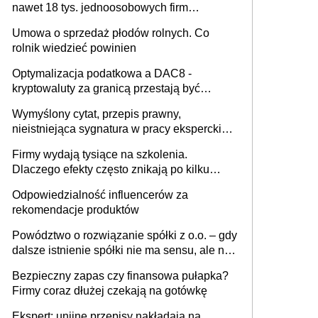
nawet 18 tys. jednoosobowych firm
miesięcznie
Umowa o sprzedaż płodów rolnych. Co
rolnik wiedzieć powinien
Optymalizacja podatkowa a DAC8 -
kryptowaluty za granicą przestają być
niewidoczne. I co dalej?
Wymyślony cytat, przepis prawny,
nieistniejąca sygnatura w pracy eksperckiej -
sam zakup ChatGPT to nie wdrożenie AI w
Firmy wydają tysiące na szkolenia.
firmie
Dlaczego efekty często znikają po kilku
tygodniach?
Odpowiedzialność influencerów za
rekomendacje produktów
Powództwo o rozwiązanie spółki z o.o. – gdy
dalsze istnienie spółki nie ma sensu, ale nie
wszyscy wspólnicy są tego zdania
Bezpieczny zapas czy finansowa pułapka?
Firmy coraz dłużej czekają na gotówkę
Ekspert: unijne przepisy nakładają na