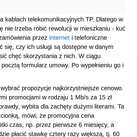
na kablach telekomunikacyjnych TP. Dlatego w
 nie trzeba robić rewolucji w mieszkaniu - kuć
ni zamówienia przez
internet
i telefoniczne
ić się, czy ich usługi są dostępne w danym
osić chęć skorzystania z nich. W ciągu
 pocztą formularz umowy. Po wypełnieniu go i
i wybrać propozycje najkorzystniejsze cenowo.
ymi promocjami w rodzaju 1 Mb/s za 15 zł
 prawdy, wybita dla zachęty dużymi literami. Ta
zcionką, mówi, że promocyjna cena
tki czas, np. przez pierwsze 6 miesięcy, a
zie płacić stawkę cztery razy większą, tj. 60