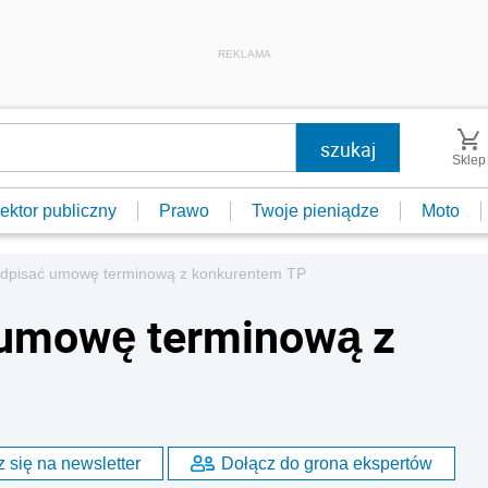
REKLAMA
Sklep
ektor publiczny
Prawo
Twoje pieniądze
Moto
podpisać umowę terminową z konkurentem TP
ć umowę terminową z
 się na newsletter
Dołącz do grona ekspertów