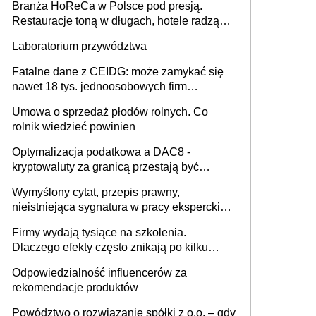
Branża HoReCa w Polsce pod presją.
Restauracje toną w długach, hotele radzą
sobie lepiej [GOŚĆ INFOR.PL]
Laboratorium przywództwa
Fatalne dane z CEIDG: może zamykać się
nawet 18 tys. jednoosobowych firm
miesięcznie
Umowa o sprzedaż płodów rolnych. Co
rolnik wiedzieć powinien
Optymalizacja podatkowa a DAC8 -
kryptowaluty za granicą przestają być
niewidoczne. I co dalej?
Wymyślony cytat, przepis prawny,
nieistniejąca sygnatura w pracy eksperckiej -
sam zakup ChatGPT to nie wdrożenie AI w
Firmy wydają tysiące na szkolenia.
firmie
Dlaczego efekty często znikają po kilku
tygodniach?
Odpowiedzialność influencerów za
rekomendacje produktów
Powództwo o rozwiązanie spółki z o.o. – gdy