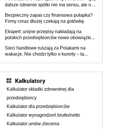
dalsze istnienie spółki nie ma sensu, ale nie
wszyscy wspólnicy są tego zdania
Bezpieczny zapas czy finansowa pułapka?
Firmy coraz dłużej czekają na gotówkę
Ekspert: unijne przepisy nakładają na
polskich przedsiębiorców nowe obowiązki w
zakresie opakowań
Sieci handlowe ruszają za Polakami na
wakacje. Nie chodzi tylko o kurorty – ta
walka o portfele klientów dzieje się także
tam, gdzie wielu spędzi urlop po cichu
Kalkulatory
Kalkulator składki zdrowotnej dla
przedsiębiorcy
Kalkulator dla przedsiębiorców
Kalkulator wynagrodzeń brutto/netto
Kalkulator umów zlecenia