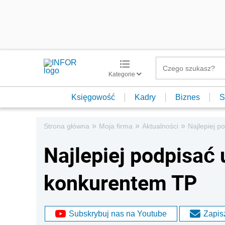
Kategorie
Księgowość
Kadry
Biznes
S
»
»
»
Strona główna
Moja firma
Aktualności
Najlepiej 
Najlepiej podpisa
konkurentem TP
Subskrybuj nas na Youtube
Zapisz