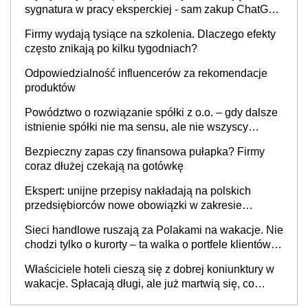
sygnatura w pracy eksperckiej - sam zakup ChatGPT
to nie wdrożenie AI w firmie
Firmy wydają tysiące na szkolenia. Dlaczego efekty
często znikają po kilku tygodniach?
Odpowiedzialność influencerów za rekomendacje
produktów
Powództwo o rozwiązanie spółki z o.o. – gdy dalsze
istnienie spółki nie ma sensu, ale nie wszyscy
wspólnicy są tego zdania
Bezpieczny zapas czy finansowa pułapka? Firmy
coraz dłużej czekają na gotówkę
Ekspert: unijne przepisy nakładają na polskich
przedsiębiorców nowe obowiązki w zakresie
opakowań
Sieci handlowe ruszają za Polakami na wakacje. Nie
chodzi tylko o kurorty – ta walka o portfele klientów
dzieje się także tam, gdzie wielu spędzi urlop po
Właściciele hoteli cieszą się z dobrej koniunktury w
cichu
wakacje. Spłacają długi, ale już martwią się, co
będzie jesienią