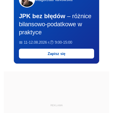
JPK bez błędów
– różnice
bilansowo-podatkowe w
praktyce
📅 11-12.08.2026 r.
🕐 9:00-15:00
Zapisz się
REKLAMA