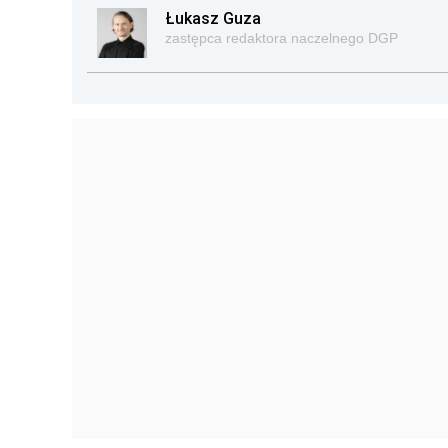
Łukasz Guza
zastępca redaktora naczelnego DGP