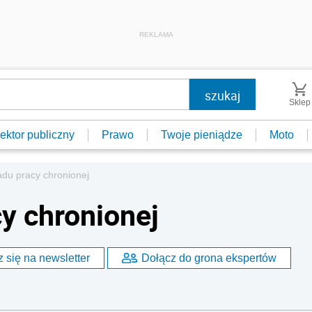
REKLAMA
Sklep
ektor publiczny
Prawo
Twoje pieniądze
Moto
adu pracy chronionej
y chronionej
 się na newsletter
Dołącz do grona ekspertów