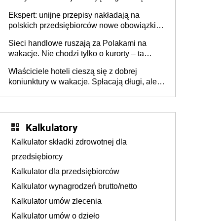
Ekspert: unijne przepisy nakładają na
polskich przedsiębiorców nowe obowiązki w
zakresie opakowań
Sieci handlowe ruszają za Polakami na
wakacje. Nie chodzi tylko o kurorty – ta
walka o portfele klientów dzieje się także
Właściciele hoteli cieszą się z dobrej
tam, gdzie wielu spędzi urlop po cichu
koniunktury w wakacje. Spłacają długi, ale
już martwią się, co będzie jesienią
Kalkulatory
Kalkulator składki zdrowotnej dla
przedsiębiorcy
Kalkulator dla przedsiębiorców
Kalkulator wynagrodzeń brutto/netto
Kalkulator umów zlecenia
Kalkulator umów o dzieło