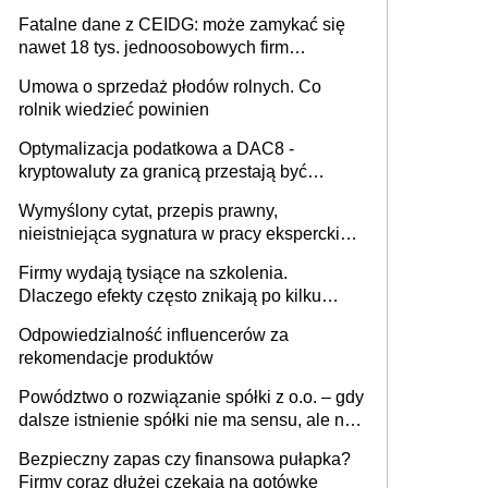
Fatalne dane z CEIDG: może zamykać się
nawet 18 tys. jednoosobowych firm
miesięcznie
Umowa o sprzedaż płodów rolnych. Co
rolnik wiedzieć powinien
Optymalizacja podatkowa a DAC8 -
kryptowaluty za granicą przestają być
niewidoczne. I co dalej?
Wymyślony cytat, przepis prawny,
nieistniejąca sygnatura w pracy eksperckiej -
sam zakup ChatGPT to nie wdrożenie AI w
Firmy wydają tysiące na szkolenia.
firmie
Dlaczego efekty często znikają po kilku
tygodniach?
Odpowiedzialność influencerów za
rekomendacje produktów
Powództwo o rozwiązanie spółki z o.o. – gdy
dalsze istnienie spółki nie ma sensu, ale nie
wszyscy wspólnicy są tego zdania
Bezpieczny zapas czy finansowa pułapka?
Firmy coraz dłużej czekają na gotówkę