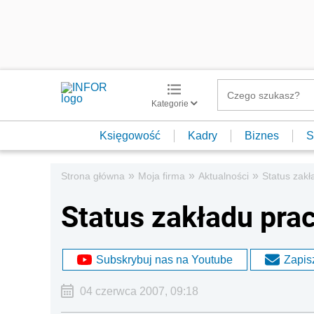
Kategorie
Księgowość
Kadry
Biznes
S
»
»
»
Strona główna
Moja firma
Aktualności
Status zakł
Status zakładu prac
Subskrybuj nas na Youtube
Zapisz
04 czerwca 2007, 09:18