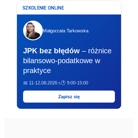
SZKOLENIE ONLINE
Małgorzata Tarkowska
JPK bez błędów
– różnice
bilansowo-podatkowe w
praktyce
📅 11-12.08.2026 r.
🕐 9:00-15:00
Zapisz się