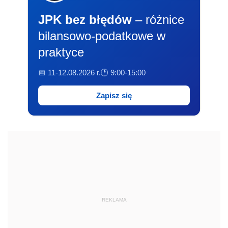
JPK bez błędów
– różnice
bilansowo-podatkowe w
praktyce
📅 11-12.08.2026 r.
🕐 9:00-15:00
Zapisz się
REKLAMA