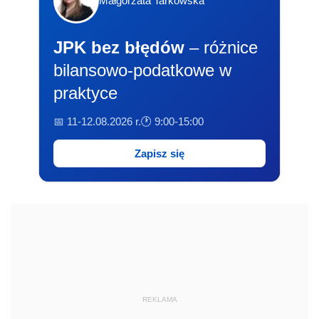
Małgorzata Tarkowska
JPK bez błędów
– różnice
bilansowo-podatkowe w
praktyce
📅 11-12.08.2026 r.
🕐 9:00-15:00
Zapisz się
REKLAMA