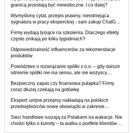
granicą przestają być niewidoczne. I co dalej?
Wymyślony cytat, przepis prawny, nieistniejąca
sygnatura w pracy eksperckiej - sam zakup ChatGPT
to nie wdrożenie AI w firmie
Firmy wydają tysiące na szkolenia. Dlaczego efekty
często znikają po kilku tygodniach?
Odpowiedzialność influencerów za rekomendacje
produktów
Powództwo o rozwiązanie spółki z o.o. – gdy dalsze
istnienie spółki nie ma sensu, ale nie wszyscy
wspólnicy są tego zdania
Bezpieczny zapas czy finansowa pułapka? Firmy
coraz dłużej czekają na gotówkę
Ekspert: unijne przepisy nakładają na polskich
przedsiębiorców nowe obowiązki w zakresie
opakowań
Sieci handlowe ruszają za Polakami na wakacje. Nie
chodzi tylko o kurorty – ta walka o portfele klientów
dzieje się także tam, gdzie wielu spędzi urlop po