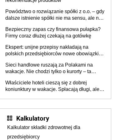
rekomendacje produktów
Powództwo o rozwiązanie spółki z o.o. – gdy
dalsze istnienie spółki nie ma sensu, ale nie
wszyscy wspólnicy są tego zdania
Bezpieczny zapas czy finansowa pułapka?
Firmy coraz dłużej czekają na gotówkę
Ekspert: unijne przepisy nakładają na
polskich przedsiębiorców nowe obowiązki w
zakresie opakowań
Sieci handlowe ruszają za Polakami na
wakacje. Nie chodzi tylko o kurorty – ta
walka o portfele klientów dzieje się także
Właściciele hoteli cieszą się z dobrej
tam, gdzie wielu spędzi urlop po cichu
koniunktury w wakacje. Spłacają długi, ale
już martwią się, co będzie jesienią
Kalkulatory
Kalkulator składki zdrowotnej dla
przedsiębiorcy