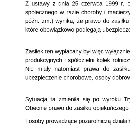
Z ustawy z dnia 25 czerwca 1999 r. o
społecznego w razie choroby i macierzy
późn. zm.) wynika, że prawo do zasiłk
które obowiązkowo podlegają ubezpiec
Zasiłek ten wypłacany był więc wyłączni
produkcyjnych i spółdzielni kółek roln
Nie miały natomiast prawa do zasiłk
ubezpieczenie chorobowe, osoby dobrow
Sytuacja ta zmieniła się po wyroku T
Obecnie prawo do zasiłku opiekuńczego
l
osoby prowadzące pozarolniczą działaln