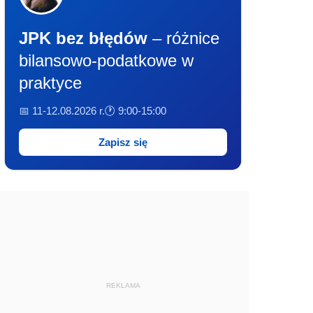
JPK bez błędów
– różnice
bilansowo-podatkowe w
praktyce
📅 11-12.08.2026 r.
🕐 9:00-15:00
Zapisz się
REKLAMA