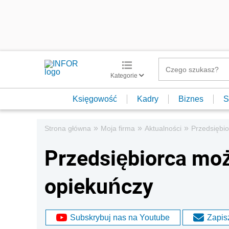
Kategorie
Księgowość
Kadry
Biznes
S
»
»
»
Strona główna
Moja firma
Aktualności
Przedsiębio
Przedsiębiorca może
opiekuńczy
Subskrybuj nas na Youtube
Zapisz