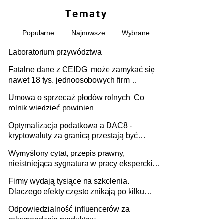
Tematy
Popularne
Najnowsze
Wybrane
Laboratorium przywództwa
Fatalne dane z CEIDG: może zamykać się
nawet 18 tys. jednoosobowych firm
miesięcznie
Umowa o sprzedaż płodów rolnych. Co
rolnik wiedzieć powinien
Optymalizacja podatkowa a DAC8 -
kryptowaluty za granicą przestają być
niewidoczne. I co dalej?
Wymyślony cytat, przepis prawny,
nieistniejąca sygnatura w pracy eksperckiej -
sam zakup ChatGPT to nie wdrożenie AI w
Firmy wydają tysiące na szkolenia.
firmie
Dlaczego efekty często znikają po kilku
tygodniach?
Odpowiedzialność influencerów za