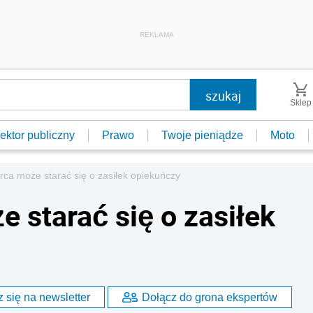
REKLAMA
Sklep
ektor publiczny
Prawo
Twoje pieniądze
Moto
rca może starać się o zasiłek opiekuńczy
 starać się o zasiłek
 się na newsletter
Dołącz do grona ekspertów