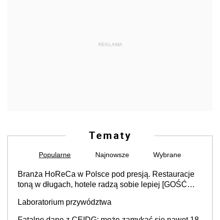
REKLAMA
Tematy
Popularne
Najnowsze
Wybrane
Branża HoReCa w Polsce pod presją. Restauracje
toną w długach, hotele radzą sobie lepiej [GOŚĆ
INFOR.PL]
Laboratorium przywództwa
Fatalne dane z CEIDG: może zamykać się nawet 18