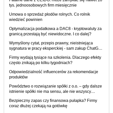
tys. jednoosobowych firm miesięcznie
Umowa o sprzedaż płodów rolnych. Co rolnik
wiedzieć powinien
Optymalizacja podatkowa a DAC8 - kryptowaluty za
granicą przestają być niewidoczne. I co dalej?
Wymyślony cytat, przepis prawny, nieistniejąca
sygnatura w pracy eksperckiej - sam zakup ChatGPT
to nie wdrożenie AI w firmie
Firmy wydają tysiące na szkolenia. Dlaczego efekty
często znikają po kilku tygodniach?
Odpowiedzialność influencerów za rekomendacje
produktów
Powództwo o rozwiązanie spółki z o.o. – gdy dalsze
istnienie spółki nie ma sensu, ale nie wszyscy
wspólnicy są tego zdania
Bezpieczny zapas czy finansowa pułapka? Firmy
coraz dłużej czekają na gotówkę