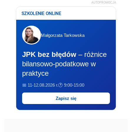
AUTOPROMOCJA
SZKOLENIE ONLINE
Małgorzata Tarkowska
JPK bez błędów
– różnice
bilansowo-podatkowe w
praktyce
📅 11-12.08.2026 r.
🕐 9:00-15:00
Zapisz się