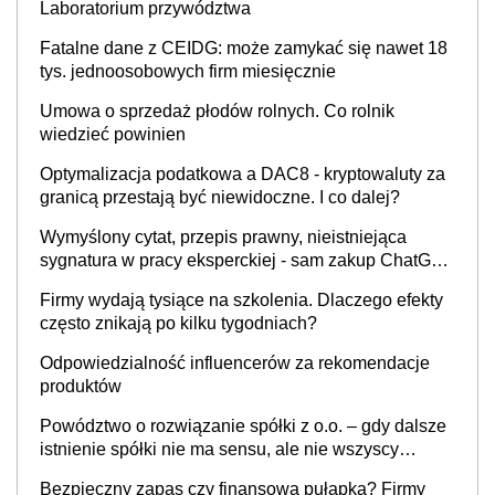
Laboratorium przywództwa
Fatalne dane z CEIDG: może zamykać się nawet 18
tys. jednoosobowych firm miesięcznie
Umowa o sprzedaż płodów rolnych. Co rolnik
wiedzieć powinien
Optymalizacja podatkowa a DAC8 - kryptowaluty za
granicą przestają być niewidoczne. I co dalej?
Wymyślony cytat, przepis prawny, nieistniejąca
sygnatura w pracy eksperckiej - sam zakup ChatGPT
to nie wdrożenie AI w firmie
Firmy wydają tysiące na szkolenia. Dlaczego efekty
często znikają po kilku tygodniach?
Odpowiedzialność influencerów za rekomendacje
produktów
Powództwo o rozwiązanie spółki z o.o. – gdy dalsze
istnienie spółki nie ma sensu, ale nie wszyscy
wspólnicy są tego zdania
Bezpieczny zapas czy finansowa pułapka? Firmy