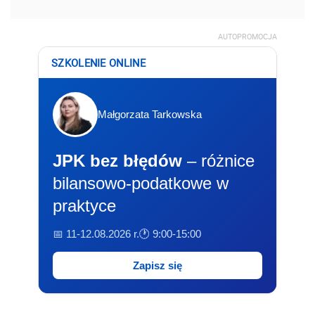
AUTOPROMOCJA
SZKOLENIE ONLINE
Małgorzata Tarkowska
JPK bez błędów
– różnice
bilansowo-podatkowe w
praktyce
📅 11-12.08.2026 r.
🕐 9:00-15:00
Zapisz się