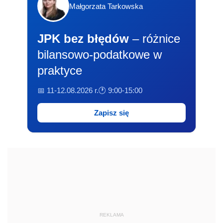
Małgorzata Tarkowska
JPK bez błędów
– różnice
bilansowo-podatkowe w
praktyce
📅 11-12.08.2026 r.
🕐 9:00-15:00
Zapisz się
REKLAMA