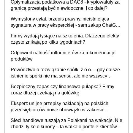
Optymalizacja podatkowa a DAC8 - kryptowaluty za
granicą przestają być niewidoczne. I co dalej?
Wymyślony cytat, przepis prawny, nieistniejąca
sygnatura w pracy eksperckiej - sam zakup ChatGPT
to nie wdrożenie AI w firmie
Firmy wydają tysiące na szkolenia. Dlaczego efekty
często znikają po kilku tygodniach?
Odpowiedzialność influencerów za rekomendacje
produktów
Powództwo o rozwiązanie spółki z o.o. – gdy dalsze
istnienie spółki nie ma sensu, ale nie wszyscy
wspólnicy są tego zdania
Bezpieczny zapas czy finansowa pułapka? Firmy
coraz dłużej czekają na gotówkę
Ekspert: unijne przepisy nakładają na polskich
przedsiębiorców nowe obowiązki w zakresie
opakowań
Sieci handlowe ruszają za Polakami na wakacje. Nie
chodzi tylko o kurorty – ta walka o portfele klientów
dzieje się także tam, gdzie wielu spędzi urlop po