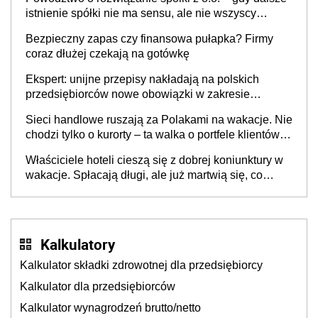
istnienie spółki nie ma sensu, ale nie wszyscy
wspólnicy są tego zdania
Bezpieczny zapas czy finansowa pułapka? Firmy
coraz dłużej czekają na gotówkę
Ekspert: unijne przepisy nakładają na polskich
przedsiębiorców nowe obowiązki w zakresie
opakowań
Sieci handlowe ruszają za Polakami na wakacje. Nie
chodzi tylko o kurorty – ta walka o portfele klientów
dzieje się także tam, gdzie wielu spędzi urlop po
Właściciele hoteli cieszą się z dobrej koniunktury w
cichu
wakacje. Spłacają długi, ale już martwią się, co
będzie jesienią
Kalkulatory
Kalkulator składki zdrowotnej dla przedsiębiorcy
Kalkulator dla przedsiębiorców
Kalkulator wynagrodzeń brutto/netto