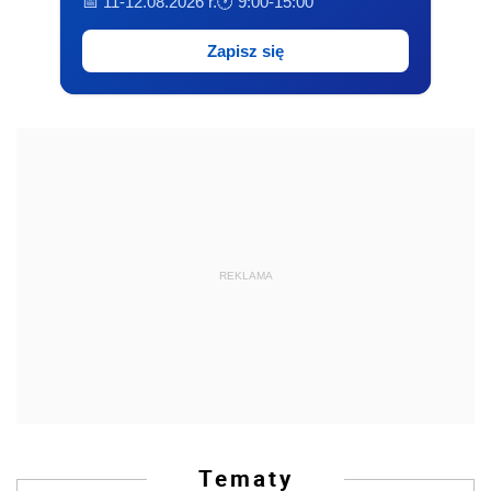
📅 11-12.08.2026 r.
🕐 9:00-15:00
Zapisz się
REKLAMA
Tematy