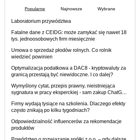
Popularne
Najnowsze
Wybrane
Laboratorium przywództwa
Fatalne dane z CEIDG: może zamykać się nawet 18
tys. jednoosobowych firm miesięcznie
Umowa o sprzedaż płodów rolnych. Co rolnik
wiedzieć powinien
Optymalizacja podatkowa a DAC8 - kryptowaluty za
granicą przestają być niewidoczne. I co dalej?
Wymyślony cytat, przepis prawny, nieistniejąca
sygnatura w pracy eksperckiej - sam zakup ChatGPT
to nie wdrożenie AI w firmie
Firmy wydają tysiące na szkolenia. Dlaczego efekty
często znikają po kilku tygodniach?
Odpowiedzialność influencerów za rekomendacje
produktów
Powództwo o rozwiązanie spółki z o.o. – gdy dalsze