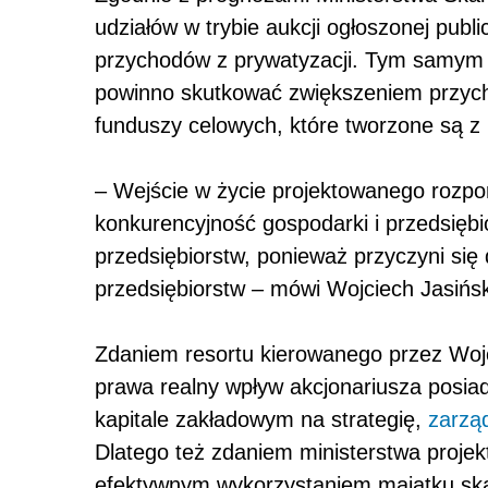
udziałów w trybie aukcji ogłoszonej publ
przychodów z prywatyzacji. Tym samym w
powinno skutkować zwiększeniem przyc
funduszy celowych, które tworzone są z
– Wejście w życie projektowanego rozp
konkurencyjność gospodarki i przedsięb
przedsiębiorstw, ponieważ przyczyni się
przedsiębiorstw – mówi Wojciech Jasińsk
Zdaniem resortu kierowanego przez Wojc
prawa realny wpływ akcjonariusza posiad
kapitale zakładowym na strategię,
zarzą
Dlatego też zdaniem ministerstwa proje
efektywnym wykorzystaniem majątku sk