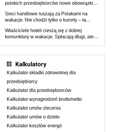
polskich przedsiębiorców nowe obowiązki w
zakresie opakowań
Sieci handlowe ruszają za Polakami na
wakacje. Nie chodzi tylko o kurorty – ta
walka o portfele klientów dzieje się także
Właściciele hoteli cieszą się z dobrej
tam, gdzie wielu spędzi urlop po cichu
koniunktury w wakacje. Spłacają długi, ale
już martwią się, co będzie jesienią
Kalkulatory
Kalkulator składki zdrowotnej dla
przedsiębiorcy
Kalkulator dla przedsiębiorców
Kalkulator wynagrodzeń brutto/netto
Kalkulator umów zlecenia
Kalkulator umów o dzieło
Kalkulator kosztów energii