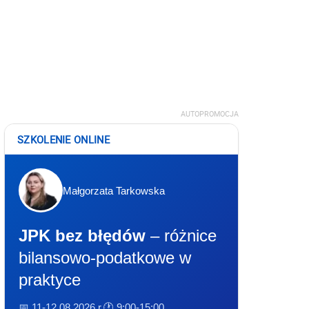
AUTOPROMOCJA
SZKOLENIE ONLINE
Małgorzata Tarkowska
JPK bez błędów
– różnice
bilansowo-podatkowe w
praktyce
📅 11-12.08.2026 r.
🕐 9:00-15:00