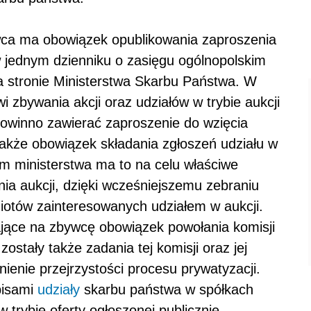
wca ma obowiązek opublikowania zaproszenia
 w jednym dzienniku o zasięgu ogólnopolskim
na stronie Ministerstwa Skarbu Państwa. W
i zbywania akcji oraz udziałów w trybie aukcji
powinno zawierać zaproszenie do wzięcia
także obowiązek składania zgłoszeń udziału w
m ministerstwa ma to na celu właściwe
a aukcji, dzięki wcześniejszemu zebraniu
otów zainteresowanych udziałem w aukcji.
jące na zbywcę obowiązek powołania komisji
ostały także zadania tej komisji oraz jej
enie przejrzystości procesu prywatyzacji.
pisami
udziały
skarbu państwa w spółkach
trybie oferty ogłoszonej publicznie,