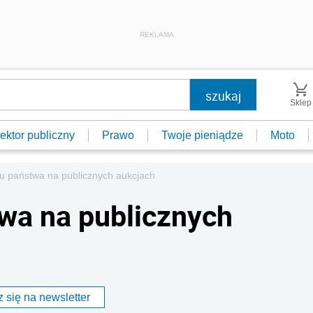
REKLAMA
Sklep
ektor publiczny
Prawo
Twoje pieniądze
Moto
u państwa na publicznych aukcjach
wa na publicznych
 się na newsletter