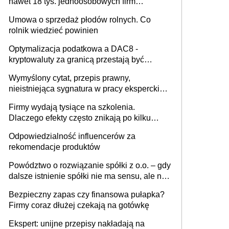
nawet 18 tys. jednoosobowych firm
miesięcznie
Umowa o sprzedaż płodów rolnych. Co
rolnik wiedzieć powinien
Optymalizacja podatkowa a DAC8 -
kryptowaluty za granicą przestają być
niewidoczne. I co dalej?
Wymyślony cytat, przepis prawny,
nieistniejąca sygnatura w pracy eksperckiej -
sam zakup ChatGPT to nie wdrożenie AI w
Firmy wydają tysiące na szkolenia.
firmie
Dlaczego efekty często znikają po kilku
tygodniach?
Odpowiedzialność influencerów za
rekomendacje produktów
Powództwo o rozwiązanie spółki z o.o. – gdy
dalsze istnienie spółki nie ma sensu, ale nie
wszyscy wspólnicy są tego zdania
Bezpieczny zapas czy finansowa pułapka?
Firmy coraz dłużej czekają na gotówkę
Ekspert: unijne przepisy nakładają na