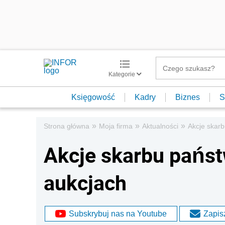
Kategorie
Księgowość
Kadry
Biznes
S
»
»
»
Strona główna
Moja firma
Aktualności
Akcje skarb
Akcje skarbu państ
aukcjach
Subskrybuj nas na Youtube
Zapisz