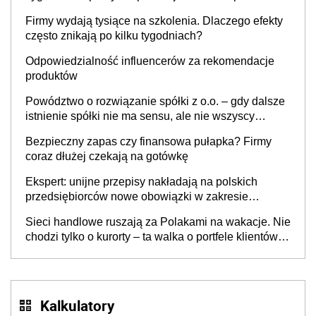
to nie wdrożenie AI w firmie
Firmy wydają tysiące na szkolenia. Dlaczego efekty
często znikają po kilku tygodniach?
Odpowiedzialność influencerów za rekomendacje
produktów
Powództwo o rozwiązanie spółki z o.o. – gdy dalsze
istnienie spółki nie ma sensu, ale nie wszyscy
wspólnicy są tego zdania
Bezpieczny zapas czy finansowa pułapka? Firmy
coraz dłużej czekają na gotówkę
Ekspert: unijne przepisy nakładają na polskich
przedsiębiorców nowe obowiązki w zakresie
opakowań
Sieci handlowe ruszają za Polakami na wakacje. Nie
chodzi tylko o kurorty – ta walka o portfele klientów
dzieje się także tam, gdzie wielu spędzi urlop po
cichu
Kalkulatory