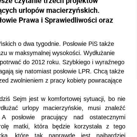
wsze czytanie trzech projektów
ących urlopów macierzyńskich.
słowie Prawa i Sprawiedliwości oraz
skich o dwa tygodnie. Posłowie PiS także
razu w maksymalnej wysokości. Wydłużanie
 potrwać do 2012 roku. Szybkiego i wyraźnego
gają się natomiast posłowie LPR. Chcą także
ed zwolnieniem z pracy kobiety powracające
dziś Sejm jest w komfortowej sytuacji, bo nie
łużać urlopy macierzyńskie, musi znaleźć
 A posłowie pracujący nad ostatecznymi
rolę matki, która będzie korzystała z tego
a, które tak naprawdę jest najbardziej