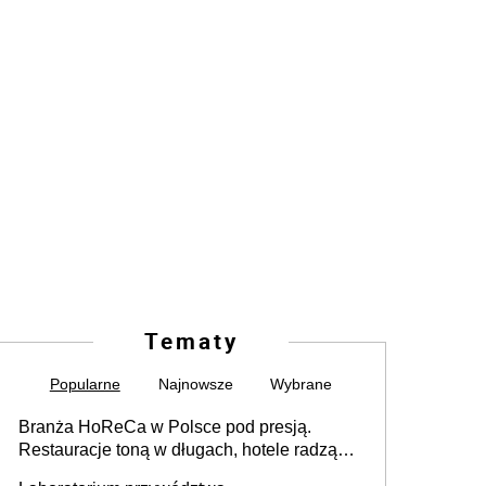
Tematy
Popularne
Najnowsze
Wybrane
Branża HoReCa w Polsce pod presją.
Restauracje toną w długach, hotele radzą
sobie lepiej [GOŚĆ INFOR.PL]