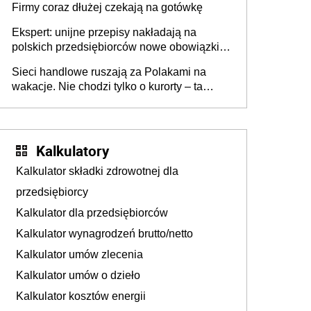
Firmy coraz dłużej czekają na gotówkę
Ekspert: unijne przepisy nakładają na
polskich przedsiębiorców nowe obowiązki w
zakresie opakowań
Sieci handlowe ruszają za Polakami na
wakacje. Nie chodzi tylko o kurorty – ta
walka o portfele klientów dzieje się także
tam, gdzie wielu spędzi urlop po cichu
Kalkulatory
Kalkulator składki zdrowotnej dla
przedsiębiorcy
Kalkulator dla przedsiębiorców
Kalkulator wynagrodzeń brutto/netto
Kalkulator umów zlecenia
Kalkulator umów o dzieło
Kalkulator kosztów energii