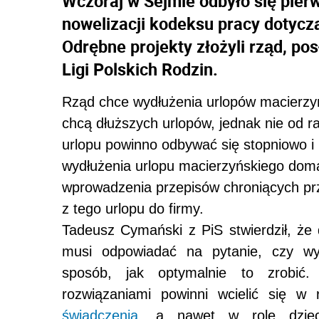
Wczoraj w Sejmie odbyło się pier
nowelizacji kodeksu pracy dotycz
Odrębne projekty złożyli rząd, po
Ligi Polskich Rodzin.
Rząd chce wydłużenia urlopów macierzyń
chcą dłuższych urlopów, jednak nie od 
urlopu powinno odbywać się stopniowo i
wydłużenia urlopu macierzyńskiego doma
wprowadzenia przepisów chroniących prz
z tego urlopu do firmy.
Tadeusz Cymański z PiS stwierdził, że 
musi odpowiadać na pytanie, czy wyd
sposób, jak optymalnie to zrobić.
rozwiązaniami powinni wcielić się w 
świadczenia
, a nawet w rolę dzieck