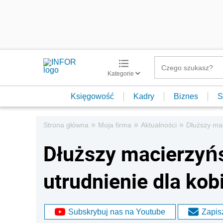
Kategorie
Księgowość
Kadry
Biznes
S
»
»
»
Strona główna
Moja firma
Aktualności
Dłuższy mac
Dłuższy macierzyńs
utrudnienie dla kob
Subskrybuj nas na Youtube
Zapisz