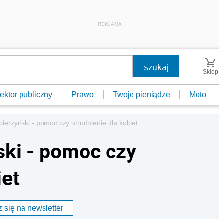
REKLAMA
Sklep
ektor publiczny
Prawo
Twoje pieniądze
Moto
ierzyński - pomoc czy utrudnienie dla kobiet
ki - pomoc czy
iet
 się na newsletter