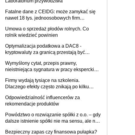
Laboratorium przywództwa
Fatalne dane z CEIDG: może zamykać się
nawet 18 tys. jednoosobowych firm
miesięcznie
Umowa o sprzedaż płodów rolnych. Co
rolnik wiedzieć powinien
Optymalizacja podatkowa a DAC8 -
kryptowaluty za granicą przestają być
niewidoczne. I co dalej?
Wymyślony cytat, przepis prawny,
nieistniejąca sygnatura w pracy eksperckiej -
sam zakup ChatGPT to nie wdrożenie AI w
Firmy wydają tysiące na szkolenia.
firmie
Dlaczego efekty często znikają po kilku
tygodniach?
Odpowiedzialność influencerów za
rekomendacje produktów
Powództwo o rozwiązanie spółki z o.o. – gdy
dalsze istnienie spółki nie ma sensu, ale nie
wszyscy wspólnicy są tego zdania
Bezpieczny zapas czy finansowa pułapka?