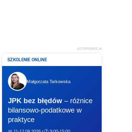
AUTOPROMOCJA
SZKOLENIE ONLINE
Małgorzata Tarkowska
JPK bez błędów
– różnice
bilansowo-podatkowe w
praktyce
📅 11-12.08.2026 r.
🕐 9:00-15:00