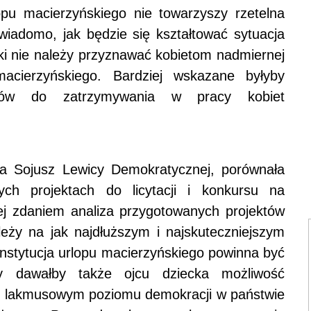
opu macierzyńskiego nie towarzyszy rzetelna
iadomo, jak będzie się kształtować sytuacja
ki nie należy przyznawać kobietom nadmiernej
cierzyńskiego. Bardziej wskazane byłyby
wców do zatrzymywania w pracy kobiet
ca Sojusz Lewicy Demokratycznej, porównała
ch projektach do licytacji i konkursu na
Jej zdaniem analiza przygotowanych projektów
leży na jak najdłuższym i najskuteczniejszym
instytucja urlopu macierzyńskiego powinna być
ry dawałby także ojcu dziecka możliwość
em lakmusowym poziomu demokracji w państwie