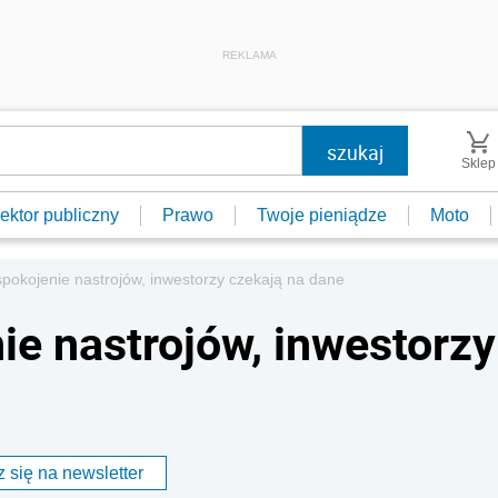
REKLAMA
Sklep
ektor publiczny
Prawo
Twoje pieniądze
Moto
pokojenie nastrojów, inwestorzy czekają na dane
ie nastrojów, inwestorzy
 się na newsletter