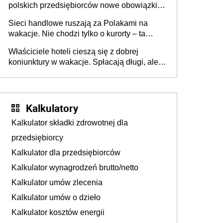
polskich przedsiębiorców nowe obowiązki w
zakresie opakowań
Sieci handlowe ruszają za Polakami na
wakacje. Nie chodzi tylko o kurorty – ta
walka o portfele klientów dzieje się także
Właściciele hoteli cieszą się z dobrej
tam, gdzie wielu spędzi urlop po cichu
koniunktury w wakacje. Spłacają długi, ale
już martwią się, co będzie jesienią
Kalkulatory
Kalkulator składki zdrowotnej dla
przedsiębiorcy
Kalkulator dla przedsiębiorców
Kalkulator wynagrodzeń brutto/netto
Kalkulator umów zlecenia
Kalkulator umów o dzieło
Kalkulator kosztów energii