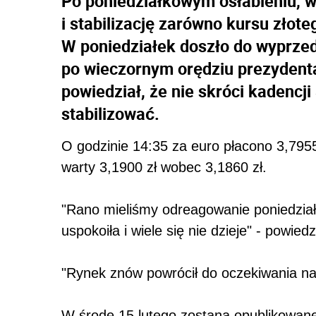
Po poniedziałkowym osłabieniu, 
i stabilizację zarówno kursu złote
W poniedziałek doszło do wyprzed
po wieczornym orędziu prezydent
powiedział, że nie skróci kadencji
stabilizować.
O godzinie 14:35 za euro płacono 3,7955
warty 3,1900 zł wobec 3,1860 zł.
"Rano mieliśmy odreagowanie poniedziałk
uspokoiła i wiele się nie dzieje" - powi
"Rynek znów powrócił do oczekiwania n
W środę 15 lutego zostaną opublikowane 