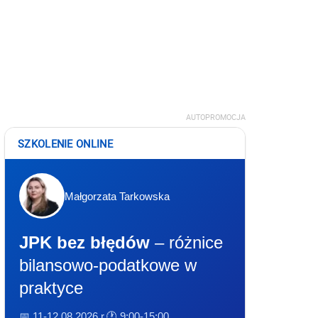
AUTOPROMOCJA
SZKOLENIE ONLINE
Małgorzata Tarkowska
JPK bez błędów
– różnice
bilansowo-podatkowe w
praktyce
📅 11-12.08.2026 r.
🕐 9:00-15:00