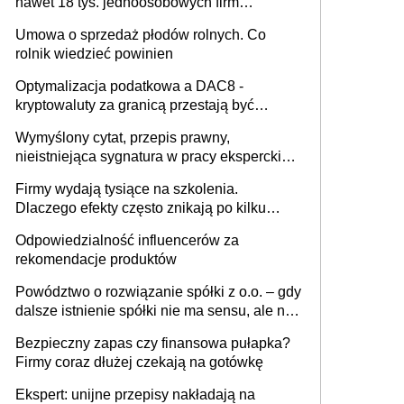
nawet 18 tys. jednoosobowych firm
miesięcznie
Umowa o sprzedaż płodów rolnych. Co
rolnik wiedzieć powinien
Optymalizacja podatkowa a DAC8 -
kryptowaluty za granicą przestają być
niewidoczne. I co dalej?
Wymyślony cytat, przepis prawny,
nieistniejąca sygnatura w pracy eksperckiej -
sam zakup ChatGPT to nie wdrożenie AI w
Firmy wydają tysiące na szkolenia.
firmie
Dlaczego efekty często znikają po kilku
tygodniach?
Odpowiedzialność influencerów za
rekomendacje produktów
Powództwo o rozwiązanie spółki z o.o. – gdy
dalsze istnienie spółki nie ma sensu, ale nie
wszyscy wspólnicy są tego zdania
Bezpieczny zapas czy finansowa pułapka?
Firmy coraz dłużej czekają na gotówkę
Ekspert: unijne przepisy nakładają na