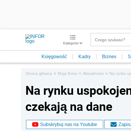
Kategorie
Księgowość
Kadry
Biznes
S
»
»
»
Strona główna
Moja firma
Aktualności
Na rynku us
Na rynku uspokojen
czekają na dane
Subskrybuj nas na Youtube
Zapisz