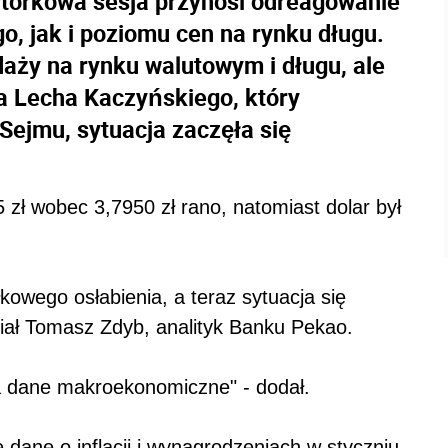
wtorkowa sesja przynosi odreagowanie
go, jak i poziomu cen na rynku długu.
aży na rynku walutowym i długu, ale
a Lecha Kaczyńskiego, który
 Sejmu, sytuacja zaczęła się
 zł wobec 3,7950 zł rano, natomiast dolar był
owego osłabienia, a teraz sytuacja się
edział Tomasz Zdyb, analityk Banku Pekao.
a dane makroekonomiczne" - dodał.
dane o inflacji i wynagrodzeniach w styczniu.