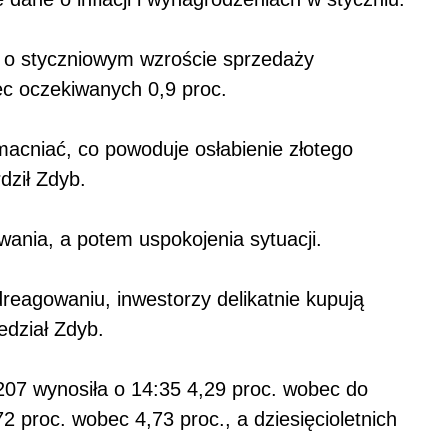
e o styczniowym wzroście sprzedaży
c oczekiwanych 0,9 proc.
umacniać, co powoduje osłabienie złotego
dził Zdyb.
ania, a potem uspokojenia sytuacji.
dreagowaniu, inwestorzy delikatnie kupują
edział Zdyb.
7 wynosiła o 14:35 4,29 proc. wobec do
72 proc. wobec 4,73 proc., a dziesięcioletnich