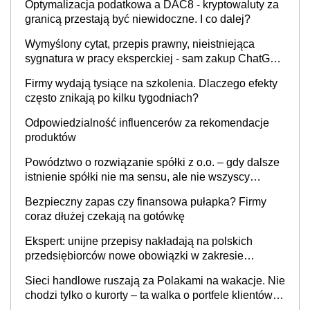
Optymalizacja podatkowa a DAC8 - kryptowaluty za
granicą przestają być niewidoczne. I co dalej?
Wymyślony cytat, przepis prawny, nieistniejąca
sygnatura w pracy eksperckiej - sam zakup ChatGPT
to nie wdrożenie AI w firmie
Firmy wydają tysiące na szkolenia. Dlaczego efekty
często znikają po kilku tygodniach?
Odpowiedzialność influencerów za rekomendacje
produktów
Powództwo o rozwiązanie spółki z o.o. – gdy dalsze
istnienie spółki nie ma sensu, ale nie wszyscy
wspólnicy są tego zdania
Bezpieczny zapas czy finansowa pułapka? Firmy
coraz dłużej czekają na gotówkę
Ekspert: unijne przepisy nakładają na polskich
przedsiębiorców nowe obowiązki w zakresie
opakowań
Sieci handlowe ruszają za Polakami na wakacje. Nie
chodzi tylko o kurorty – ta walka o portfele klientów
dzieje się także tam, gdzie wielu spędzi urlop po