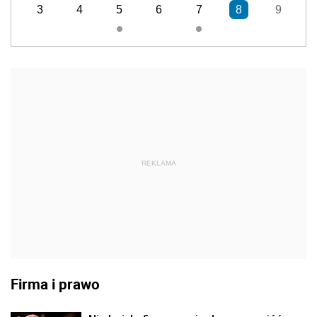
3
4
5
6
7
8
9
REKLAMA
Firma i prawo