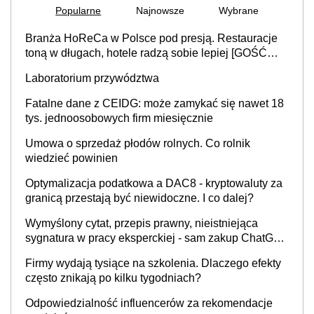
Popularne
Najnowsze
Wybrane
Branża HoReCa w Polsce pod presją. Restauracje
toną w długach, hotele radzą sobie lepiej [GOŚĆ
INFOR.PL]
Laboratorium przywództwa
Fatalne dane z CEIDG: może zamykać się nawet 18
tys. jednoosobowych firm miesięcznie
Umowa o sprzedaż płodów rolnych. Co rolnik
wiedzieć powinien
Optymalizacja podatkowa a DAC8 - kryptowaluty za
granicą przestają być niewidoczne. I co dalej?
Wymyślony cytat, przepis prawny, nieistniejąca
sygnatura w pracy eksperckiej - sam zakup ChatGPT
to nie wdrożenie AI w firmie
Firmy wydają tysiące na szkolenia. Dlaczego efekty
często znikają po kilku tygodniach?
Odpowiedzialność influencerów za rekomendacje