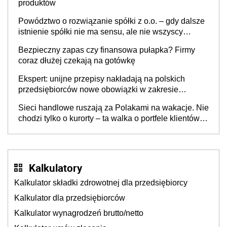
produktów
Powództwo o rozwiązanie spółki z o.o. – gdy dalsze
istnienie spółki nie ma sensu, ale nie wszyscy
wspólnicy są tego zdania
Bezpieczny zapas czy finansowa pułapka? Firmy
coraz dłużej czekają na gotówkę
Ekspert: unijne przepisy nakładają na polskich
przedsiębiorców nowe obowiązki w zakresie
opakowań
Sieci handlowe ruszają za Polakami na wakacje. Nie
chodzi tylko o kurorty – ta walka o portfele klientów
dzieje się także tam, gdzie wielu spędzi urlop po
cichu
Kalkulatory
Kalkulator składki zdrowotnej dla przedsiębiorcy
Kalkulator dla przedsiębiorców
Kalkulator wynagrodzeń brutto/netto