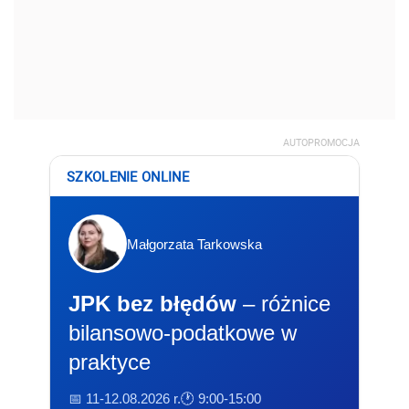
AUTOPROMOCJA
SZKOLENIE ONLINE
Małgorzata Tarkowska
JPK bez błędów
– różnice
bilansowo-podatkowe w
praktyce
📅 11-12.08.2026 r.
🕐 9:00-15:00