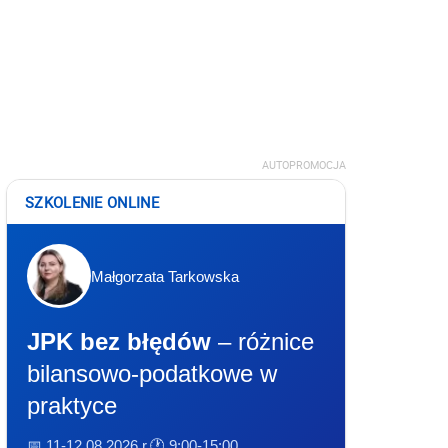
AUTOPROMOCJA
SZKOLENIE ONLINE
Małgorzata Tarkowska
JPK bez błędów
– różnice
bilansowo-podatkowe w
praktyce
📅 11-12.08.2026 r.
🕐 9:00-15:00