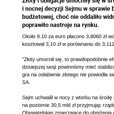
Złoty i obligacje umocniły się w
i nocnej decyzji Sejmu w sprawie
budżetowej, choć nie oddaliło w
poprawiło nastroje na rynku.
Około 9.10 za euro płacono 3,8060 zł wo
kosztował 3,10 zł w porównaniu do 3,112
"Złoty umocnił się, to prawdopodobnie 
dzisiejszej sesji powinniśmy mieć stabil
gra na osłabienie złotego nie powiodła si
SA.
Sejm uchwalił w nocy z wtorku na środę
na poziomie 30,5 mld zł przyjmując rząd
Obywatelskiej zmierzające do obniżenia