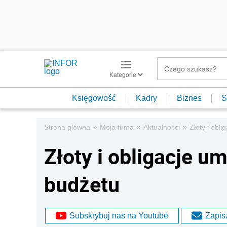
Kategorie
Księgowość
Kadry
Biznes
S
»
»
»
Strona główna
Moja firma
Aktualności
Złoty i obl
Złoty i obligacje um
budżetu
Subskrybuj nas na Youtube
Zapisz