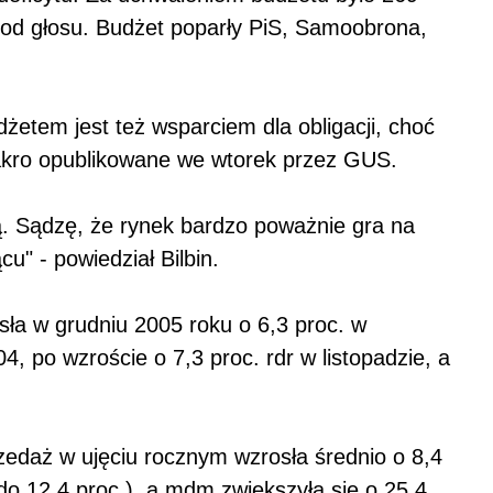
 od głosu. Budżet poparły PiS, Samoobrona,
żetem jest też wsparciem dla obligacji, choć
akro opublikowane we wtorek przez GUS.
ą. Sądzę, że rynek bardzo poważnie gra na
u" - powiedział Bilbin.
ła w grudniu 2005 roku o 6,3 proc. w
 po wzroście o 7,3 proc. rdr w listopadzie, a
zedaż w ujęciu rocznym wzrosła średnio o 8,4
do 12,4 proc.), a mdm zwiększyła się o 25,4