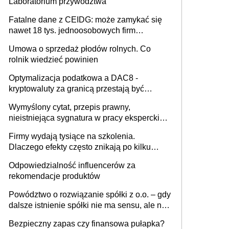
Laboratorium przywództwa
Fatalne dane z CEIDG: może zamykać się
nawet 18 tys. jednoosobowych firm
miesięcznie
Umowa o sprzedaż płodów rolnych. Co
rolnik wiedzieć powinien
Optymalizacja podatkowa a DAC8 -
kryptowaluty za granicą przestają być
niewidoczne. I co dalej?
Wymyślony cytat, przepis prawny,
nieistniejąca sygnatura w pracy eksperckiej -
sam zakup ChatGPT to nie wdrożenie AI w
Firmy wydają tysiące na szkolenia.
firmie
Dlaczego efekty często znikają po kilku
tygodniach?
Odpowiedzialność influencerów za
rekomendacje produktów
Powództwo o rozwiązanie spółki z o.o. – gdy
dalsze istnienie spółki nie ma sensu, ale nie
wszyscy wspólnicy są tego zdania
Bezpieczny zapas czy finansowa pułapka?