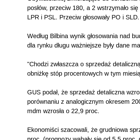
posłów, przeciw 180, a 2 wstrzymało się
LPR i PSL. Przeciw głosowały PO i SLD.
Według Bilbina wynik głosowania nad bud
dla rynku długu ważniejsze były dane m
"Chodzi zwłaszcza o sprzedaż detaliczn
obniżkę stóp procentowych w tym miesiąc
GUS podał, że sprzedaż detaliczna wzros
porównaniu z analogicznym okresem 2004,
mdm wzrosła o 22,9 proc.
Ekonomiści szacowali, że grudniowa spr
proc. (prognozy wahały się od 5,5 proc. 