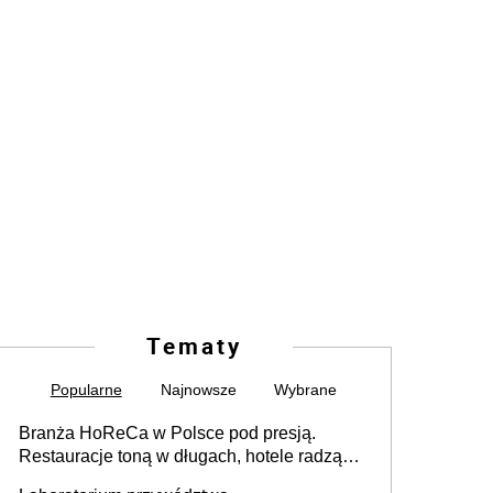
Tematy
Popularne
Najnowsze
Wybrane
Branża HoReCa w Polsce pod presją.
Restauracje toną w długach, hotele radzą
sobie lepiej [GOŚĆ INFOR.PL]