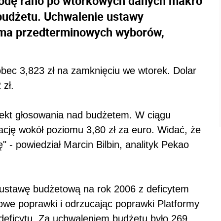
 środę rano po wtorkowych danych makro
 budżetu. Uchwalenie ustawy
idma przedterminowych wyborów,
bec 3,823 zł na zamknięciu we wtorek. Dolar
 zł.
efekt głosowania nad budżetem. W ciągu
izację wokół poziomu 3,80 zł za euro. Widać, że
ę" - powiedział Marcin Bilbin, analityk Pekao
 ustawę budżetową na rok 2006 z deficytem
owe poprawki i odrzucając poprawki Platformy
 deficytu. Za uchwaleniem budżetu było 269