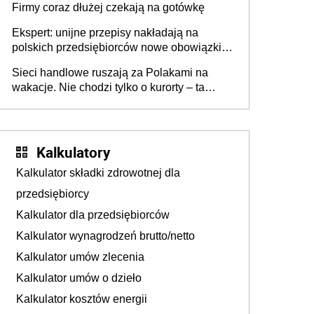
Firmy coraz dłużej czekają na gotówkę
Ekspert: unijne przepisy nakładają na
polskich przedsiębiorców nowe obowiązki w
zakresie opakowań
Sieci handlowe ruszają za Polakami na
wakacje. Nie chodzi tylko o kurorty – ta
walka o portfele klientów dzieje się także
tam, gdzie wielu spędzi urlop po cichu
Kalkulatory
Kalkulator składki zdrowotnej dla
przedsiębiorcy
Kalkulator dla przedsiębiorców
Kalkulator wynagrodzeń brutto/netto
Kalkulator umów zlecenia
Kalkulator umów o dzieło
Kalkulator kosztów energii