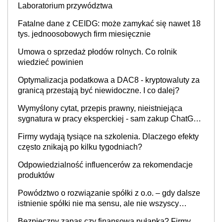
Laboratorium przywództwa
Fatalne dane z CEIDG: może zamykać się nawet 18
tys. jednoosobowych firm miesięcznie
Umowa o sprzedaż płodów rolnych. Co rolnik
wiedzieć powinien
Optymalizacja podatkowa a DAC8 - kryptowaluty za
granicą przestają być niewidoczne. I co dalej?
Wymyślony cytat, przepis prawny, nieistniejąca
sygnatura w pracy eksperckiej - sam zakup ChatGPT
to nie wdrożenie AI w firmie
Firmy wydają tysiące na szkolenia. Dlaczego efekty
często znikają po kilku tygodniach?
Odpowiedzialność influencerów za rekomendacje
produktów
Powództwo o rozwiązanie spółki z o.o. – gdy dalsze
istnienie spółki nie ma sensu, ale nie wszyscy
wspólnicy są tego zdania
Bezpieczny zapas czy finansowa pułapka? Firmy