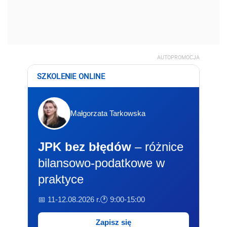
AUTOPROMOCJA
SZKOLENIE ONLINE
Małgorzata Tarkowska
JPK bez błędów
– różnice
bilansowo-podatkowe w
praktyce
📅 11-12.08.2026 r.
🕐 9:00-15:00
Zapisz się