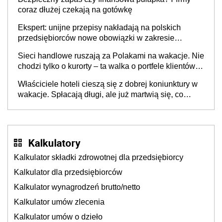
coraz dłużej czekają na gotówkę
Ekspert: unijne przepisy nakładają na polskich
przedsiębiorców nowe obowiązki w zakresie
opakowań
Sieci handlowe ruszają za Polakami na wakacje. Nie
chodzi tylko o kurorty – ta walka o portfele klientów
dzieje się także tam, gdzie wielu spędzi urlop po
Właściciele hoteli cieszą się z dobrej koniunktury w
cichu
wakacje. Spłacają długi, ale już martwią się, co
będzie jesienią
Kalkulatory
Kalkulator składki zdrowotnej dla przedsiębiorcy
Kalkulator dla przedsiębiorców
Kalkulator wynagrodzeń brutto/netto
Kalkulator umów zlecenia
Kalkulator umów o dzieło