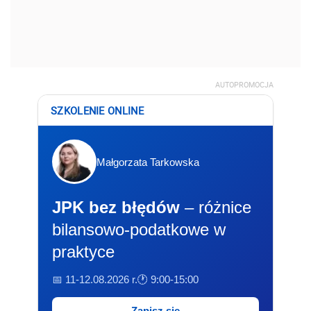
AUTOPROMOCJA
SZKOLENIE ONLINE
Małgorzata Tarkowska
JPK bez błędów
– różnice
bilansowo-podatkowe w
praktyce
📅 11-12.08.2026 r.
🕐 9:00-15:00
Zapisz się