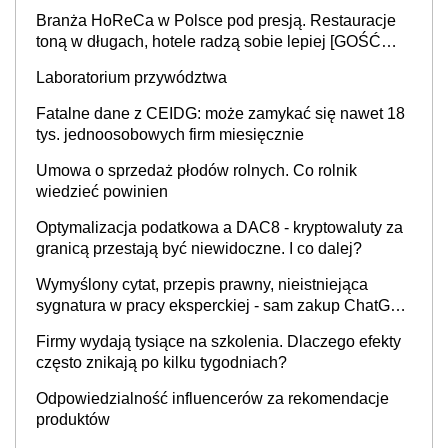
Branża HoReCa w Polsce pod presją. Restauracje
toną w długach, hotele radzą sobie lepiej [GOŚĆ
INFOR.PL]
Laboratorium przywództwa
Fatalne dane z CEIDG: może zamykać się nawet 18
tys. jednoosobowych firm miesięcznie
Umowa o sprzedaż płodów rolnych. Co rolnik
wiedzieć powinien
Optymalizacja podatkowa a DAC8 - kryptowaluty za
granicą przestają być niewidoczne. I co dalej?
Wymyślony cytat, przepis prawny, nieistniejąca
sygnatura w pracy eksperckiej - sam zakup ChatGPT
to nie wdrożenie AI w firmie
Firmy wydają tysiące na szkolenia. Dlaczego efekty
często znikają po kilku tygodniach?
Odpowiedzialność influencerów za rekomendacje
produktów