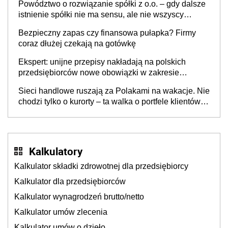
Powództwo o rozwiązanie spółki z o.o. – gdy dalsze
istnienie spółki nie ma sensu, ale nie wszyscy
wspólnicy są tego zdania
Bezpieczny zapas czy finansowa pułapka? Firmy
coraz dłużej czekają na gotówkę
Ekspert: unijne przepisy nakładają na polskich
przedsiębiorców nowe obowiązki w zakresie
opakowań
Sieci handlowe ruszają za Polakami na wakacje. Nie
chodzi tylko o kurorty – ta walka o portfele klientów
dzieje się także tam, gdzie wielu spędzi urlop po
cichu
Kalkulatory
Kalkulator składki zdrowotnej dla przedsiębiorcy
Kalkulator dla przedsiębiorców
Kalkulator wynagrodzeń brutto/netto
Kalkulator umów zlecenia
Kalkulator umów o dzieło