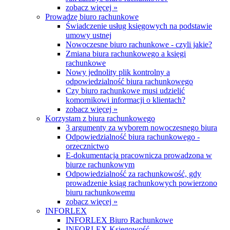
zobacz więcej »
Prowadzę biuro rachunkowe
Świadczenie usług księgowych na podstawie
umowy ustnej
Nowoczesne biuro rachunkowe - czyli jakie?
Zmiana biura rachunkowego a księgi
rachunkowe
Nowy jednolity plik kontrolny a
odpowiedzialność biura rachunkowego
Czy biuro rachunkowe musi udzielić
komornikowi informacji o klientach?
zobacz więcej »
Korzystam z biura rachunkowego
3 argumenty za wyborem nowoczesnego biura
Odpowiedzialność biura rachunkowego -
orzecznictwo
E-dokumentacja pracownicza prowadzona w
biurze rachunkowym
Odpowiedzialność za rachunkowość, gdy
prowadzenie ksiąg rachunkowych powierzono
biuru rachunkowemu
zobacz więcej »
INFORLEX
INFORLEX Biuro Rachunkowe
INFORLEX Księgowość