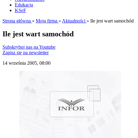
Edukacja
KSeF
Strona główna
»
Moja firma
»
Aktualności
»
Ile jest wart samochód
Ile jest wart samochód
Subskrybuj nas na Youtube
Zapisz się na newsletter
14 września 2005, 08:00