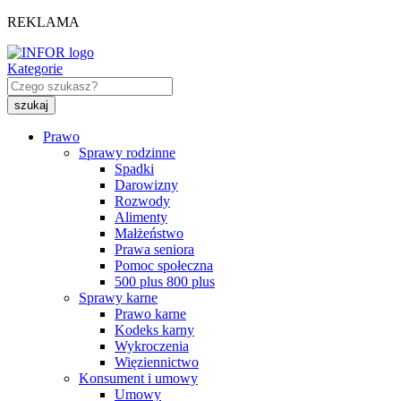
REKLAMA
Kategorie
Prawo
Sprawy rodzinne
Spadki
Darowizny
Rozwody
Alimenty
Małżeństwo
Prawa seniora
Pomoc społeczna
500 plus 800 plus
Sprawy karne
Prawo karne
Kodeks karny
Wykroczenia
Więziennictwo
Konsument i umowy
Umowy