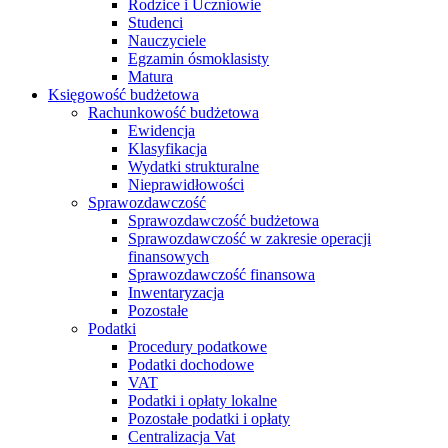
Rodzice i Uczniowie
Studenci
Nauczyciele
Egzamin ósmoklasisty
Matura
Księgowość budżetowa
Rachunkowość budżetowa
Ewidencja
Klasyfikacja
Wydatki strukturalne
Nieprawidłowości
Sprawozdawczość
Sprawozdawczość budżetowa
Sprawozdawczość w zakresie operacji
finansowych
Sprawozdawczość finansowa
Inwentaryzacja
Pozostałe
Podatki
Procedury podatkowe
Podatki dochodowe
VAT
Podatki i opłaty lokalne
Pozostałe podatki i opłaty
Centralizacja Vat