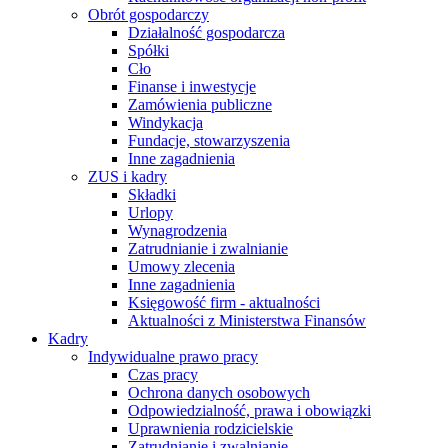
Obrót gospodarczy
Działalność gospodarcza
Spółki
Cło
Finanse i inwestycje
Zamówienia publiczne
Windykacja
Fundacje, stowarzyszenia
Inne zagadnienia
ZUS i kadry
Składki
Urlopy
Wynagrodzenia
Zatrudnianie i zwalnianie
Umowy zlecenia
Inne zagadnienia
Księgowość firm - aktualności
Aktualności z Ministerstwa Finansów
Kadry
Indywidualne prawo pracy
Czas pracy
Ochrona danych osobowych
Odpowiedzialność, prawa i obowiązki
Uprawnienia rodzicielskie
Zatrudnianie i zwalnianie