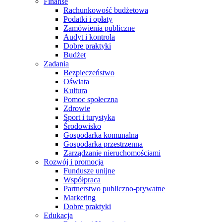
Finanse
Rachunkowość budżetowa
Podatki i opłaty
Zamówienia publiczne
Audyt i kontrola
Dobre praktyki
Budżet
Zadania
Bezpieczeństwo
Oświata
Kultura
Pomoc społeczna
Zdrowie
Sport i turystyka
Środowisko
Gospodarka komunalna
Gospodarka przestrzenna
Zarządzanie nieruchomościami
Rozwój i promocja
Fundusze unijne
Współpraca
Partnerstwo publiczno-prywatne
Marketing
Dobre praktyki
Edukacja