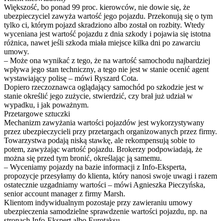
Większość, bo ponad 99 proc. kierowców, nie dowie się, że
ubezpieczyciel zawyża wartość jego pojazdu. Przekonują się o tym
tylko ci, którym pojazd skradziono albo został on rozbity. Wtedy
wyceniana jest wartość pojazdu z dnia szkody i pojawia się istotna
różnica, nawet jeśli szkoda miała miejsce kilka dni po zawarciu
umowy.
– Może ona wynikać z tego, że na wartość samochodu najbardziej
wpływa jego stan techniczny, a tego nie jest w stanie ocenić agent
wystawiający polisę – mówi Ryszard Cota.
Dopiero rzeczoznawca oglądający samochód po szkodzie jest w
stanie określić jego zużycie, stwierdzić, czy brał już udział w
wypadku, i jak poważnym.
Przetargowe sztuczki
Mechanizm zawyżania wartości pojazdów jest wykorzystywany
przez ubezpieczycieli przy przetargach organizowanych przez firmy.
Towarzystwa podają niską stawkę, ale rekompensują sobie to
potem, zawyżając wartość pojazdu. Brokerzy podpowiadają, że
można się przed tym bronić, określając ją samemu.
– Wyceniamy pojazdy na bazie informacji z Info-Eksperta,
propozycje przesyłamy do klienta, który nanosi swoje uwagi i razem
ostatecznie uzgadniamy wartości – mówi Agnieszka Pieczyńska,
senior account manager z firmy Marsh.
Klientom indywidualnym pozostaje przy zawieraniu umowy
ubezpieczenia samodzielne sprawdzenie wartości pojazdu, np. na
stronach Info-Ekspert albo Eurotaksu.