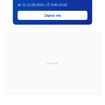
📅 11-12.08.2026 r.
🕐 9:00-15:00
Zapisz się
REKLAMA