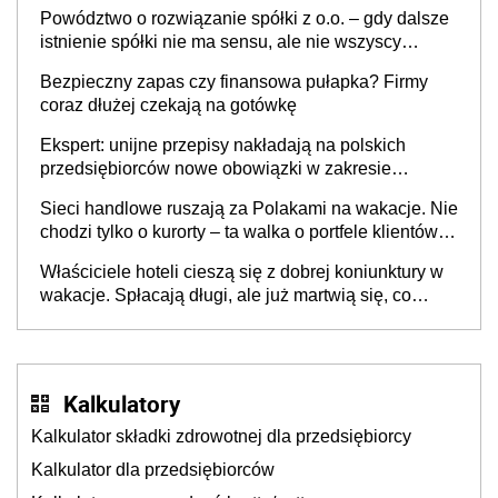
Powództwo o rozwiązanie spółki z o.o. – gdy dalsze
istnienie spółki nie ma sensu, ale nie wszyscy
wspólnicy są tego zdania
Bezpieczny zapas czy finansowa pułapka? Firmy
coraz dłużej czekają na gotówkę
Ekspert: unijne przepisy nakładają na polskich
przedsiębiorców nowe obowiązki w zakresie
opakowań
Sieci handlowe ruszają za Polakami na wakacje. Nie
chodzi tylko o kurorty – ta walka o portfele klientów
dzieje się także tam, gdzie wielu spędzi urlop po
Właściciele hoteli cieszą się z dobrej koniunktury w
cichu
wakacje. Spłacają długi, ale już martwią się, co
będzie jesienią
Kalkulatory
Kalkulator składki zdrowotnej dla przedsiębiorcy
Kalkulator dla przedsiębiorców