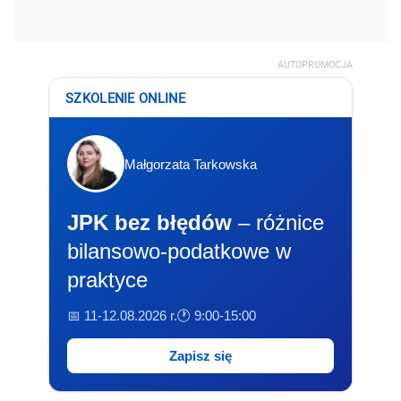
AUTOPROMOCJA
SZKOLENIE ONLINE
Małgorzata Tarkowska
JPK bez błędów
– różnice
bilansowo-podatkowe w
praktyce
📅 11-12.08.2026 r.
🕐 9:00-15:00
Zapisz się