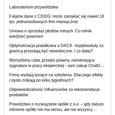
INFOR.PL]
Laboratorium przywództwa
Fatalne dane z CEIDG: może zamykać się nawet 18
tys. jednoosobowych firm miesięcznie
Umowa o sprzedaż płodów rolnych. Co rolnik
wiedzieć powinien
Optymalizacja podatkowa a DAC8 - kryptowaluty za
granicą przestają być niewidoczne. I co dalej?
Wymyślony cytat, przepis prawny, nieistniejąca
sygnatura w pracy eksperckiej - sam zakup ChatGPT
to nie wdrożenie AI w firmie
Firmy wydają tysiące na szkolenia. Dlaczego efekty
często znikają po kilku tygodniach?
Odpowiedzialność influencerów za rekomendacje
produktów
Powództwo o rozwiązanie spółki z o.o. – gdy dalsze
istnienie spółki nie ma sensu, ale nie wszyscy
wspólnicy są tego zdania